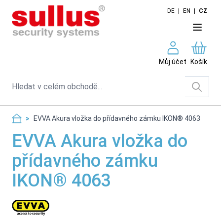
Skip to Content
DE
|
EN
|
CZ
Můj účet
Košík
Search
>
EVVA Akura vložka do přídavného zámku IKON® 4063
EVVA Akura vložka do
přídavného zámku
IKON® 4063