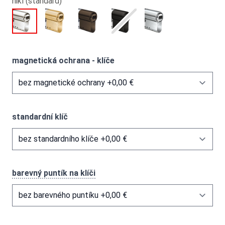
nikl (standard)
magnetická ochrana - klíče
standardní klíč
barevný puntík na klíči