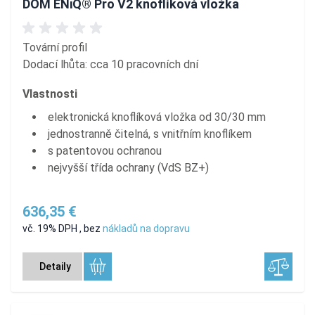
DOM ENiQ® Pro V2 knoflíková vložka
Tovární profil
Dodací lhůta: cca 10 pracovních dní
Vlastnosti
elektronická knoflíková vložka od 30/30 mm
jednostranně čitelná, s vnitřním knoflíkem
s patentovou ochranou
nejvyšší třída ochrany (VdS BZ+)
636,35 €
vč. 19% DPH
,
bez
nákladů na dopravu
Detaily