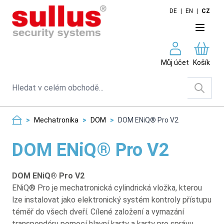
Skip to Content
DE
|
EN
|
CZ
Můj účet
Košík
Search
>
Mechatronika
>
DOM
>
DOM ENiQ® Pro V2
DOM ENiQ® Pro V2
DOM ENiQ® Pro V2
ENiQ® Pro je mechatronická cylindrická vložka, kterou
lze instalovat jako elektronický systém kontroly přístupu
téměř do všech dveří. Cílené založení a vymazání
transpondéru pomocí hlavní karty a karty pro správu