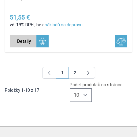
51,55 €
vč. 19% DPH
,
bez
nákladů na dopravu
Detaily
1
2
You're currently reading page
Page
Počet produktů na stránce
Položky
1
-
10
z
17