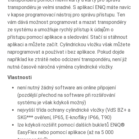
transpondéru je velmi snadné. S aplikací ENiQ máte navíc
v kapse programovací nástroj pro správu přístupu. Ten
vám dává možnost programovat a mazat transpondéry
ze systému a umožňuje rychlý přístup k údajům o
přístupu pomocí aplikace a sledování. Stačí si stáhnout
aplikaci a můžete začít. Cylindrickou vložku však můžete
naprogramovat a používat i bez aplikace. Pokud dojde
například ke ztrátě nebo odcizení transpondéru, není již
nutná časově náročná výměna cylindrické vložky.
Vlastnosti
není nutný žádný software ani online připojení
(pozdější přechod na software při rozšiřování
systému je však kdykoli možný)
nejvyšší třída ochrany cylindrické vložky (VdS BZ+ a
SKG*** ověření, IP65, E-knoflíky IP66, T90)
lze kdykoli rozšířit pomocí dalších bukletů ENiQ®
EasyFlex nebo pomocí aplikace (až na 5 000