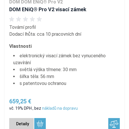
DOM DOM ENiQ® Pro V2
DOM ENiQ® Pro V2 visací zámek
Tovární profil
Dodací lhůta: cca 10 pracovních dní
Vlastnosti
elektronický visací zámek bez vynuceného
uzavírání
světlá výška třmene: 30 mm
šířka těla: 56 mm
s patentovou ochranou
659,25 €
vč. 19% DPH
,
bez
nákladů na dopravu
Detaily