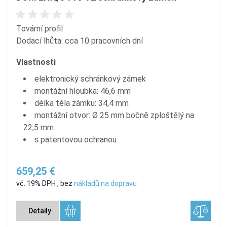
Tovární profil
Dodací lhůta: cca 10 pracovních dní
Vlastnosti
elektronický schránkový zámek
montážní hloubka: 46,6 mm
délka těla zámku: 34,4 mm
montážní otvor: Ø 25 mm bočně zploštělý na
22,5 mm
s patentovou ochranou
659,25 €
vč. 19% DPH
,
bez
nákladů na dopravu
Detaily