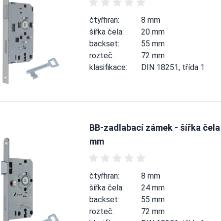
čtyřhran:
8 mm
šířka čela:
20 mm
backset:
55 mm
rozteč:
72 mm
klasifikace:
DIN 18251, třída 1
BB-zadlabací zámek - šířka čela
mm
čtyřhran:
8 mm
šířka čela:
24 mm
backset:
55 mm
rozteč:
72 mm