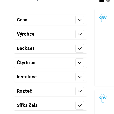
Skip to product list
Cena
filter
Výrobce
filter
Backset
filter
Čtyřhran
filter
Instalace
filter
Rozteč
filter
Šířka čela
filter