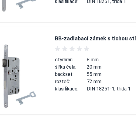
klasifikace:
DIN 18251, třída 1
BB-zadlabací zámek s tichou st
čtyřhran:
8 mm
šířka čela:
20 mm
backset:
55 mm
rozteč:
72 mm
klasifikace:
DIN 18251-1, třída 1