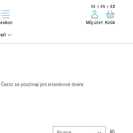
DE
|
EN
|
CZ
Lexikon
Můj účet
Košík
eří
Často se používají pro interiérové dveře.