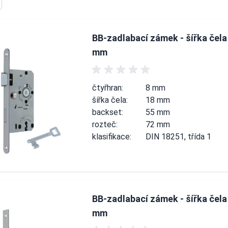
BB-zadlabací zámek - šířka čela
mm
čtyřhran:
8 mm
šířka čela:
18 mm
backset:
55 mm
rozteč:
72 mm
klasifikace:
DIN 18251, třída 1
BB-zadlabací zámek - šířka čela
mm