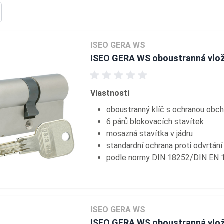
ISEO GERA WS
ISEO GERA WS oboustranná vlo
Vlastnosti
oboustranný klíč s ochranou obc
6 párů blokovacích stavítek
mosazná stavítka v jádru
standardní ochrana proti odvrtán
podle normy DIN 18252/DIN EN 
ISEO GERA WS
ISEO GERA WS oboustranná vlož