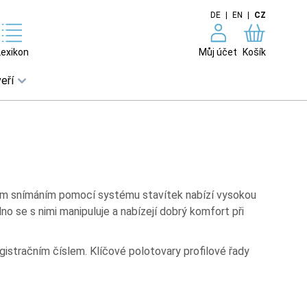
DE
|
EN
|
CZ
Lexikon
Můj účet
Košík
eří
ačním snímáním pomocí systému stavítek nabízí vysokou
o se s nimi manipuluje a nabízejí dobrý komfort při
istračním číslem. Klíčové polotovary profilové řady