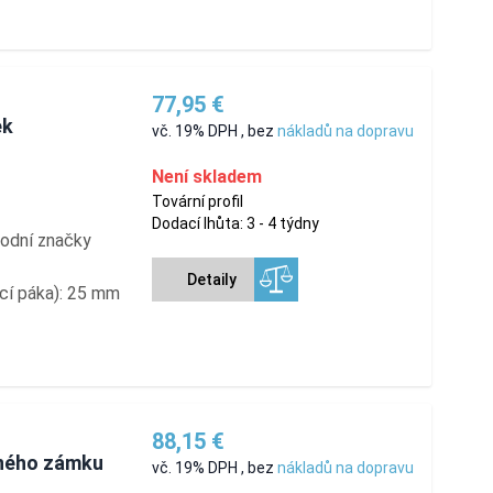
77,95 €
ek
vč. 19% DPH
,
bez
nákladů na dopravu
Není skladem
Tovární profil
Dodací lhůta: 3 - 4 týdny
hodní značky
Detaily
ací páka): 25 mm
88,15 €
vného zámku
vč. 19% DPH
,
bez
nákladů na dopravu