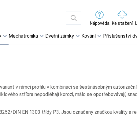
Nápověda
Ke stažení
y
Mechatronika
Dveřní zámky
Kování
Příslušenství dv
et variant v rámci profilu v kombinaci se šestinásobným autoriz
lového stříbra nepodléhají korozi, málo se opotřebovávají, snadn
8252/DIN EN 1303 třídy P3. Jsou označeny značkou kvality a reg