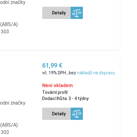
hodní značky
Detaily
í (ABS/A)
1303
61,99 €
vč. 19% DPH
,
bez
nákladů na dopravu
Není skladem
Tovární profil
Dodací lhůta: 3 - 4 týdny
hodní značky
Detaily
í (ABS/A)
1303