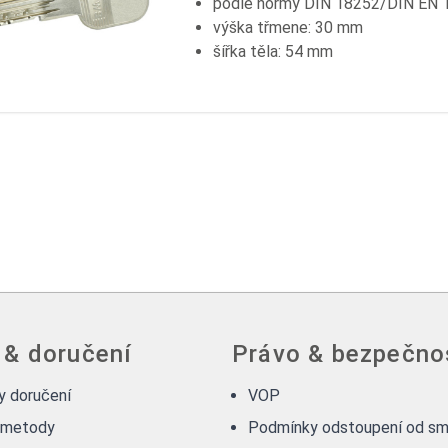
podle normy DIN 18252/DIN EN 
výška třmene: 30 mm
šířka těla: 54 mm
 & doručení
Právo & bezpečno
 doručení
VOP
 metody
Podmínky odstoupení od sm