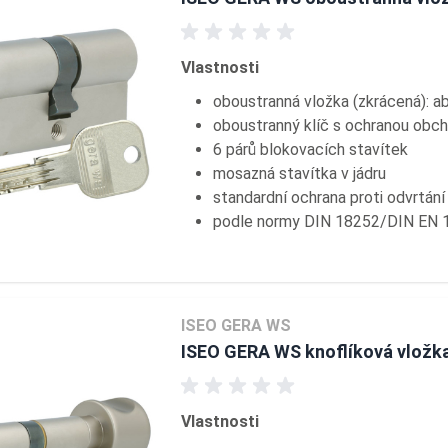
Vlastnosti
oboustranná vložka (zkrácená): 
oboustranný klíč s ochranou obc
6 párů blokovacích stavítek
mosazná stavítka v jádru
standardní ochrana proti odvrtán
podle normy DIN 18252/DIN EN 
ISEO GERA WS
ISEO GERA WS knoflíková vložk
Vlastnosti