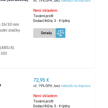
vč. 19% DPH
,
bez
nákladů na dopravu
Není skladem
Tovární profil
Dodací lhůta: 3 - 4 týdny
ab 26/30 mm
hodní značky
Detaily
í (ABS/A)
1303
72,95 €
a
vč. 19% DPH
,
bez
nákladů na dopravu
Není skladem
Tovární profil
Dodací lhůta: 3 - 4 týdny