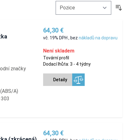
64,30 €
žka
vč. 19% DPH
,
bez
nákladů na dopravu
Není skladem
Tovární profil
Dodací lhůta: 3 - 4 týdny
hodní značky
Detaily
í (ABS/A)
1303
64,30 €
ka (zkrácená)