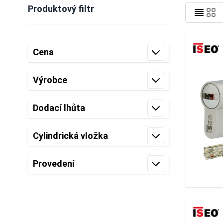
Produktový filtr
Skip to product list
Cena
filter
Výrobce
filter
Dodací lhůta
filter
Cylindrická vložka
filter
Provedení
filter