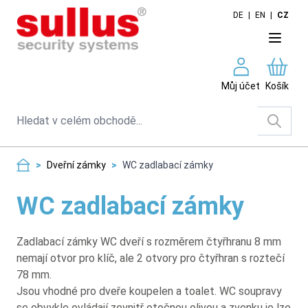
Skip to Content
DE
|
EN
|
CZ
Můj účet
Košík
Search
>
Dveřní zámky
>
WC zadlabací zámky
WC zadlabací zámky
Zadlabací zámky WC dveří s rozměrem čtyřhranu 8 mm
nemají otvor pro klíč, ale 2 otvory pro čtyřhran s roztečí
78 mm.
Jsou vhodné pro dveře koupelen a toalet. WC soupravy
se obvykle ovládají zevnitř otočnou olivou a zvenku je lze