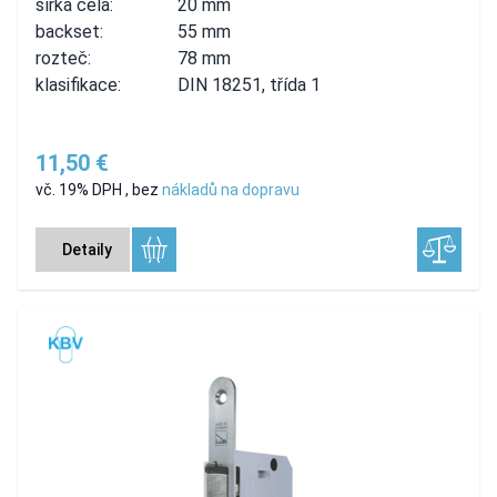
šířka čela:
20 mm
backset:
55 mm
rozteč:
78 mm
klasifikace:
DIN 18251, třída 1
11,50 €
vč. 19% DPH
,
bez
nákladů na dopravu
Detaily