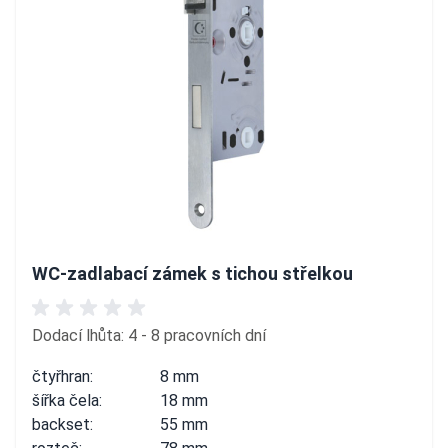
WC-zadlabací zámek s tichou střelkou
Dodací lhůta: 4 - 8 pracovních dní
čtyřhran:
8 mm
šířka čela:
18 mm
backset:
55 mm