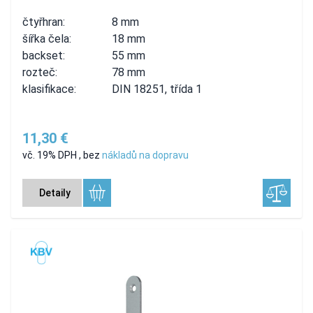
čtyřhran:
8 mm
šířka čela:
18 mm
backset:
55 mm
rozteč:
78 mm
klasifikace:
DIN 18251, třída 1
11,30 €
vč. 19% DPH
,
bez
nákladů na dopravu
Detaily