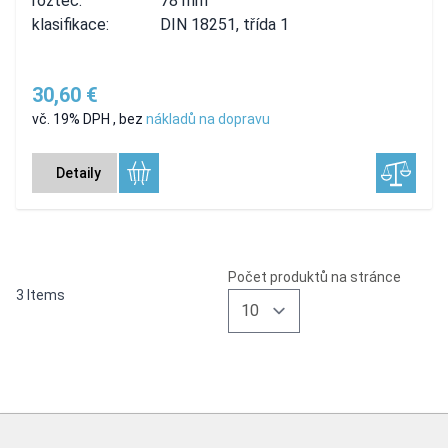
rozteč:
78 mm
klasifikace:
DIN 18251, třída 1
30,60 €
vč. 19% DPH
,
bez
nákladů na dopravu
Detaily
Počet produktů na stránce
3
Items