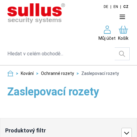
Skip to Content
DE
|
EN
|
CZ
Můj účet
Košík
Search
>
Kování
>
Ochranné rozety
>
Zaslepovací rozety
Zaslepovací rozety
Produktový filtr