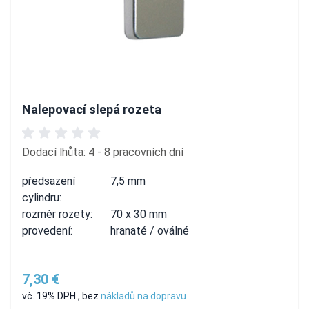
Nalepovací slepá rozeta
Dodací lhůta: 4 - 8 pracovních dní
předsazení
7,5 mm
cylindru:
rozměr rozety:
70 x 30 mm
provedení:
hranaté / oválné
7,30 €
vč. 19% DPH
,
bez
nákladů na dopravu