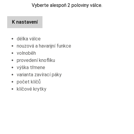
Vyberte alespoň 2 poloviny válce.
K nastavení
délka válce
nouzová a havarijní funkce
volnoběh
provedení knoflíku
výška třmene
varianta zavírací páky
počet klíčů
klíčové krytky