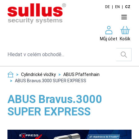
Skip to Content
DE
|
EN
|
CZ
Můj účet
Košík
Search
>
Cylindrické vložky
>
ABUS Pfaffenhain
>
ABUS Bravus.3000 SUPER EXPRESS
ABUS Bravus.3000
SUPER EXPRESS