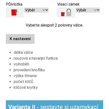
Půlvložka
Visací zámek
Vyberte alespoň 2 poloviny válce.
K nastavení
délka válce
nouzová a havarijní funkce
volnoběh
provedení knoflíku
výška třmene
počet klíčů
klíčové krytky
Varianta II
- sestavte si uzamykací