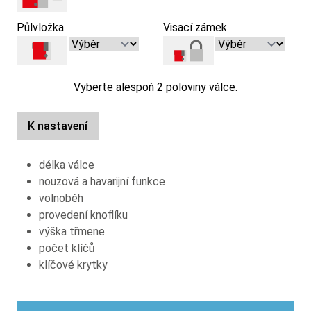
Půlvložka
Visací zámek
Vyberte alespoň 2 poloviny válce.
K nastavení
délka válce
nouzová a havarijní funkce
volnoběh
provedení knoflíku
výška třmene
počet klíčů
klíčové krytky