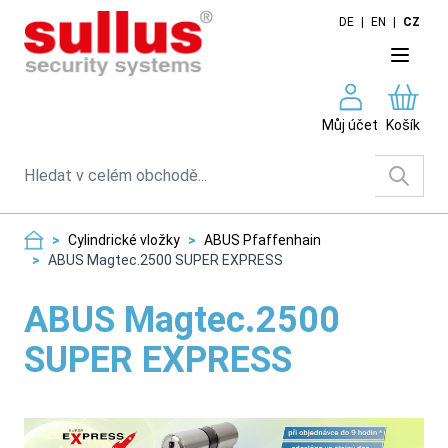
Skip to Content
DE
|
EN
|
CZ
Můj účet
Košík
Search
>
Cylindrické vložky
>
ABUS Pfaffenhain
>
ABUS Magtec.2500 SUPER EXPRESS
ABUS Magtec.2500
SUPER EXPRESS