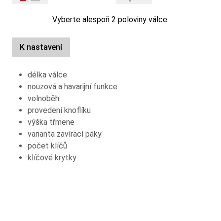
Vyberte alespoň 2 poloviny válce.
K nastavení
délka válce
nouzová a havarijní funkce
volnoběh
provedení knoflíku
výška třmene
varianta zavírací páky
počet klíčů
klíčové krytky