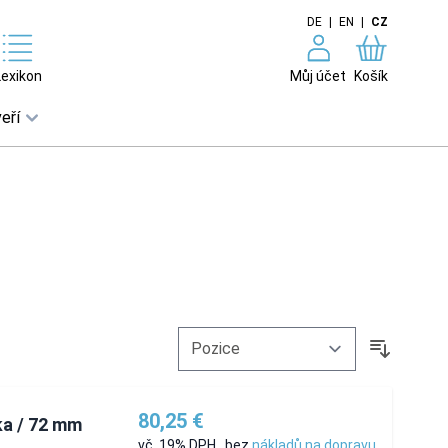
DE
|
EN
|
CZ
Lexikon
Můj účet
Košík
eří
80,25 €
ka / 72 mm
vč. 19% DPH
,
bez
nákladů na dopravu