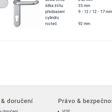
šířka štítu:
35 mm
předsazení
9 - 12 / 12 - 17 m
cylindru:
rozteč:
92 mm
 & doručení
Právo & bezpečno
 doručení
VOP