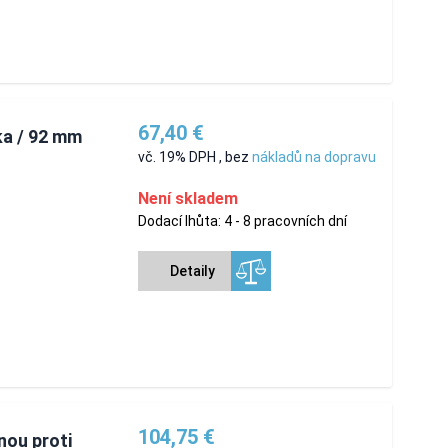
67,40 €
ka / 92 mm
vč. 19% DPH
,
bez
nákladů na dopravu
Není skladem
Dodací lhůta: 4 - 8 pracovních dní
Detaily
104,75 €
nou proti