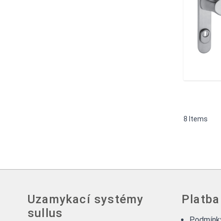
8
Items
Uzamykací systémy
Platba
sullus
Podmínky