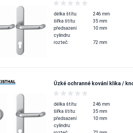
délka štítu:
246 mm
šířka štítu:
35 mm
předsazení
10 mm
cylindru:
rozteč:
72 mm
Úzké ochranné kování klika / kn
délka štítu:
246 mm
šířka štítu:
35 mm
předsazení
10 mm
cylindru:
rozteč:
72 mm