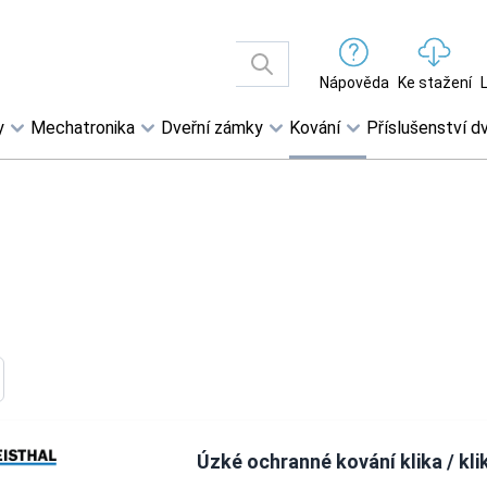
Nápověda
Ke stažení
y
Mechatronika
Dveřní zámky
Kování
Příslušenství dv
Úzké ochranné kování klika / kli