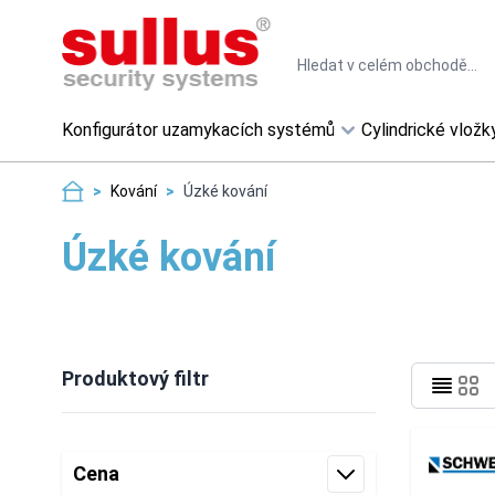
Skip to Content
Search
Konfigurátor uzamykacích systémů
Cylindrické vložk
>
Kování
>
Úzké kování
Úzké kování
Produktový filtr
Skip to product list
Cena