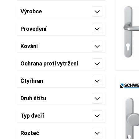
filter
Výrobce
filter
Provedení
filter
Kování
filter
Ochrana proti vytržení
filter
Čtyřhran
filter
Druh štítu
filter
Typ dveří
filter
Rozteč