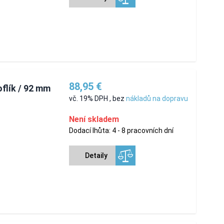
88,95 €
oflík / 92 mm
vč. 19% DPH
,
bez
nákladů na dopravu
Není skladem
Dodací lhůta: 4 - 8 pracovních dní
Detaily