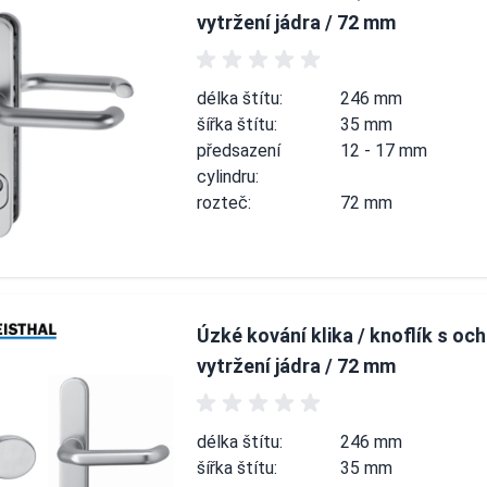
vytržení jádra / 72 mm
délka štítu:
246 mm
šířka štítu:
35 mm
předsazení
12 - 17 mm
cylindru:
rozteč:
72 mm
Úzké kování klika / knoflík s oc
vytržení jádra / 72 mm
délka štítu:
246 mm
šířka štítu:
35 mm