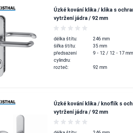
Úzké kování klika / klika s ochra
vytržení jádra / 92 mm
délka štítu:
246 mm
šířka štítu:
35 mm
předsazení
9 - 12 / 12 - 17 m
cylindru:
rozteč:
92 mm
Úzké kování klika / knoflík s oc
vytržení jádra / 92 mm
délka štítu:
246 mm