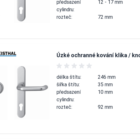
předsazení
12 - 17 mm
cylindru:
rozteč:
72 mm
Úzké ochranné kování klika / kn
délka štítu:
246 mm
šířka štítu:
35 mm
předsazení
10 mm
cylindru:
rozteč:
92 mm