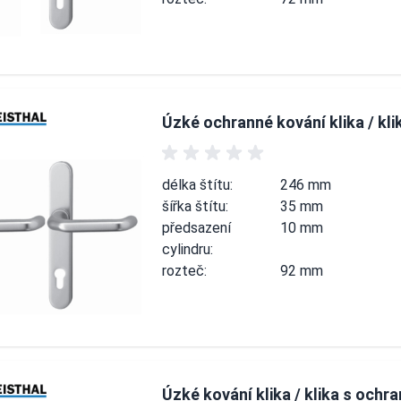
Úzké ochranné kování klika / kli
délka štítu:
246 mm
šířka štítu:
35 mm
předsazení
10 mm
cylindru:
rozteč:
92 mm
Úzké kování klika / klika s ochra