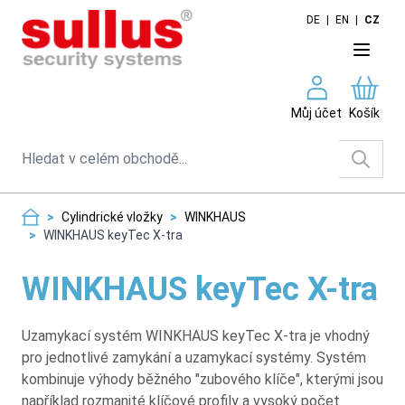
Skip to Content
DE
|
EN
|
CZ
Můj účet
Košík
Search
>
Cylindrické vložky
>
WINKHAUS
>
WINKHAUS keyTec X-tra
WINKHAUS keyTec X-tra
Uzamykací systém WINKHAUS keyTec X-tra je vhodný
pro jednotlivé zamykání a uzamykací systémy. Systém
kombinuje výhody běžného "zubového klíče", kterými jsou
například rozmanité klíčové profily a vysoký počet