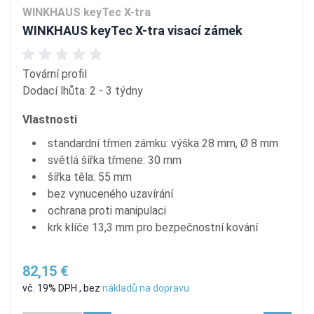
WINKHAUS keyTec X-tra
WINKHAUS keyTec X-tra visací zámek
Tovární profil
Dodací lhůta: 2 - 3 týdny
Vlastnosti
standardní třmen zámku: výška 28 mm, Ø 8 mm
světlá šířka třmene: 30 mm
šířka těla: 55 mm
bez vynuceného uzavírání
ochrana proti manipulaci
krk klíče 13,3 mm pro bezpečnostní kování
82,15 €
vč. 19% DPH
,
bez
nákladů na dopravu