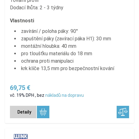
Tovární profil
Dodací lhůta: 2 - 3 týdny
Vlastnosti
zavírání / poloha páky: 90°
zapuštění páky (zavírací páka H1): 30 mm
montážní hloubka: 40 mm
pro tloušťku materiálu do 18 mm
ochrana proti manipulaci
krk klíče 13,5 mm pro bezpečnostní kování
69,75 €
vč. 19% DPH
,
bez
nákladů na dopravu
Detaily