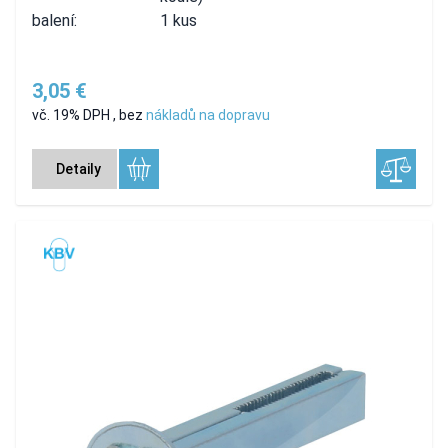
balení:
1 kus
3,05 €
vč. 19% DPH
,
bez
nákladů na dopravu
Detaily