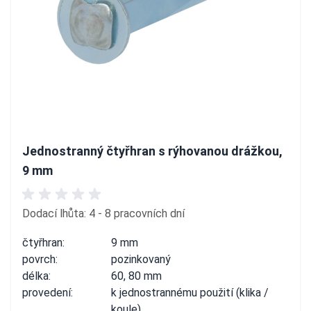
Jednostranný čtyřhran s rýhovanou drážkou,
9 mm
Dodací lhůta: 4 - 8 pracovních dní
čtyřhran:
9 mm
povrch:
pozinkovaný
délka:
60, 80 mm
provedení:
k jednostrannému použití (klika /
koule)