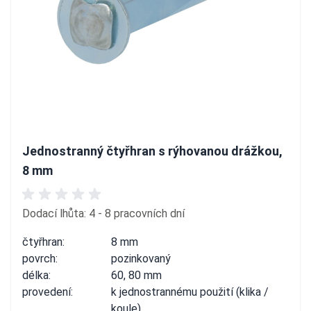
Jednostranný čtyřhran s rýhovanou drážkou,
8 mm
Dodací lhůta: 4 - 8 pracovních dní
čtyřhran:
8 mm
povrch:
pozinkovaný
délka:
60, 80 mm
provedení:
k jednostrannému použití (klika /
koule)