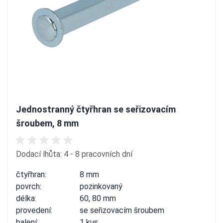
Jednostranný čtyřhran se seřizovacím
šroubem, 8 mm
Dodací lhůta: 4 - 8 pracovních dní
čtyřhran:
8 mm
povrch:
pozinkovaný
délka:
60, 80 mm
provedení:
se seřizovacím šroubem
balení:
1 kus