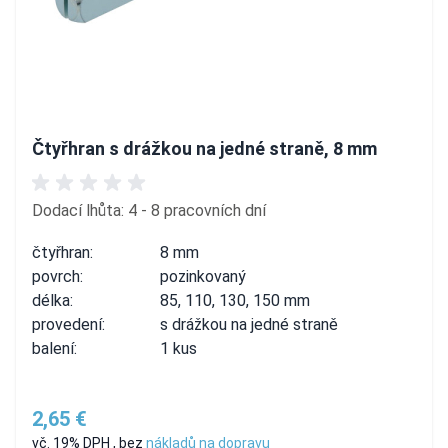
Čtyřhran s drážkou na jedné straně, 8 mm
Dodací lhůta: 4 - 8 pracovních dní
čtyřhran:
8 mm
povrch:
pozinkovaný
délka:
85, 110, 130, 150 mm
provedení:
s drážkou na jedné straně
balení:
1 kus
2,65 €
vč. 19% DPH
,
bez
nákladů na dopravu