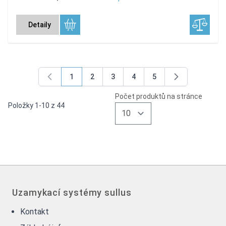
Detaily
1
2
3
4
5
You're currently reading page
Page
Page
Page
Page
Počet produktů na stránce
Položky
1
-
10
z
44
Uzamykací systémy sullus
Kontakt