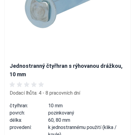
Jednostranný čtyřhran s rýhovanou drážkou,
10 mm
Dodací lhůta: 4 - 8 pracovních dní
čtyřhran:
10 mm
povrch:
pozinkovaný
délka:
60, 80 mm
provedení:
k jednostrannému použití (klika /
koule)