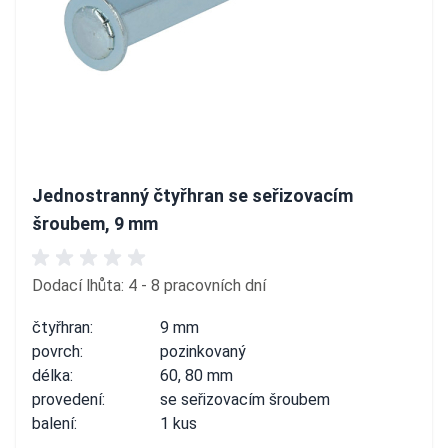
Jednostranný čtyřhran se seřizovacím
šroubem, 9 mm
Dodací lhůta: 4 - 8 pracovních dní
čtyřhran:
9 mm
povrch:
pozinkovaný
délka:
60, 80 mm
provedení:
se seřizovacím šroubem
balení:
1 kus