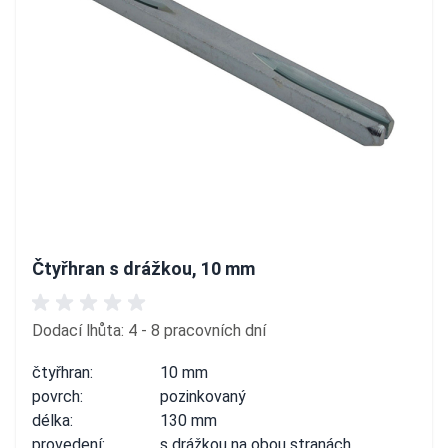
Čtyřhran s drážkou, 10 mm
Dodací lhůta: 4 - 8 pracovních dní
čtyřhran:
10 mm
povrch:
pozinkovaný
délka:
130 mm
provedení:
s drážkou na obou stranách