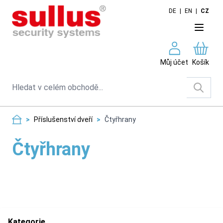
Skip to Content
DE
|
EN
|
CZ
Můj účet
Košík
Search
>
Příslušenství dveří
>
Čtyřhrany
Čtyřhrany
Kategorie