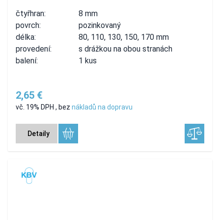
čtyřhran:
8 mm
povrch:
pozinkovaný
délka:
80, 110, 130, 150, 170 mm
provedení:
s drážkou na obou stranách
balení:
1 kus
2,65 €
vč. 19% DPH
,
bez
nákladů na dopravu
Detaily