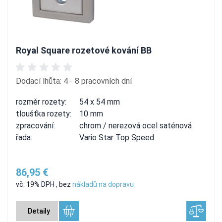
Royal Square rozetové kování BB
Dodací lhůta: 4 - 8 pracovních dní
rozměr rozety:
54 x 54 mm
tloušťka rozety:
10 mm
zpracování:
chrom / nerezová ocel saténová
řada:
Vario Star Top Speed
86,95 €
vč. 19% DPH
,
bez
nákladů na dopravu
Detaily