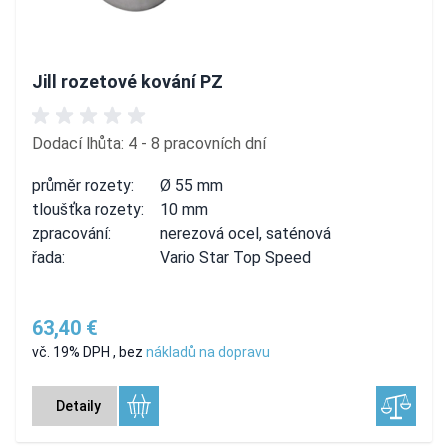
Jill rozetové kování PZ
Dodací lhůta: 4 - 8 pracovních dní
průměr rozety:
Ø 55 mm
tloušťka rozety:
10 mm
zpracování:
nerezová ocel, saténová
řada:
Vario Star Top Speed
63,40 €
vč. 19% DPH
,
bez
nákladů na dopravu
Detaily