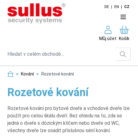
Skip to Content
DE
|
EN
|
CZ
Můj účet
Košík
Search
>
Kování
>
Rozetové kování
Rozetové kování
Rozetové kování pro bytové dveře a vchodové dveře lze
použít pro celou škálu dveří. Bez ohledu na to, zda se
jedná o dveře s dózickým klíčem nebo dveře od WC,
všechny dveře lze osadit příslušnou sérií kování.