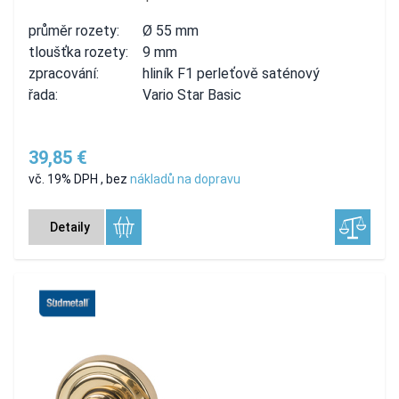
průměr rozety:
Ø 55 mm
tloušťka rozety:
9 mm
zpracování:
hliník F1 perleťově saténový
řada:
Vario Star Basic
39,85 €
vč. 19% DPH
,
bez
nákladů na dopravu
Detaily