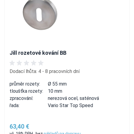
Jill rozetové kování BB
Dodací lhůta: 4 - 8 pracovních dní
průměr rozety:
Ø 55 mm
tloušťka rozety:
10 mm
zpracování:
nerezová ocel, saténová
řada:
Vario Star Top Speed
63,40 €
vč. 19% DPH
,
bez
nákladů na dopravu