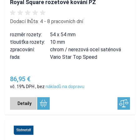
Royal Square rozetové kování PZ
Dodací lhůta: 4 - 8 pracovních dní
rozměr rozety:
54 x 54 mm
tloušťka rozety:
10 mm
zpracování:
chrom / nerezová ocel saténová
řada:
Vario Star Top Speed
86,95 €
vč. 19% DPH
,
bez
nákladů na dopravu
Detaily