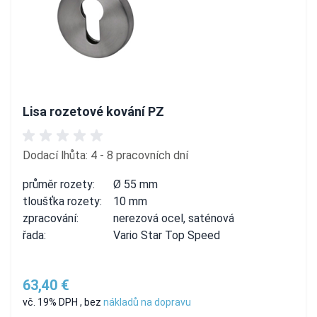
Lisa rozetové kování PZ
Dodací lhůta: 4 - 8 pracovních dní
průměr rozety:
Ø 55 mm
tloušťka rozety:
10 mm
zpracování:
nerezová ocel, saténová
řada:
Vario Star Top Speed
63,40 €
vč. 19% DPH
,
bez
nákladů na dopravu