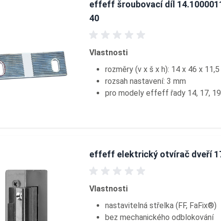
effeff šroubovací díl 14.100001
40
Vlastnosti
rozměry (v x š x h): 14 x 46 x 11,
rozsah nastavení: 3 mm
pro modely effeff řady 14, 17, 19
effeff elektrický otvírač dveří 1
Vlastnosti
nastavitelná střelka (FF, FaFix®)
bez mechanického odblokování