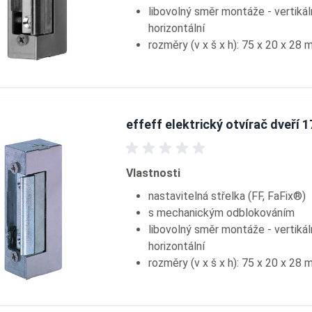
libovolný směr montáže - vertikál
horizontální
rozměry (v x š x h): 75 x 20 x 28
effeff elektrický otvírač dveří 1
Vlastnosti
nastavitelná střelka (FF, FaFix®)
s mechanickým odblokováním
libovolný směr montáže - vertikál
horizontální
rozměry (v x š x h): 75 x 20 x 28