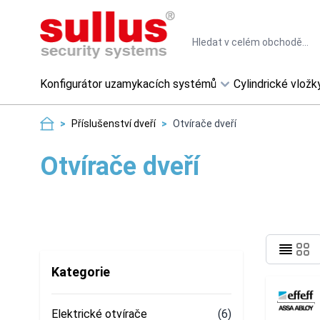
Skip to Content
Search
Konfigurátor uzamykacích systémů
Cylindrické vložk
>
Příslušenství dveří
>
Otvírače dveří
Otvírače dveří
Kategorie
Elektrické otvírače
(6)