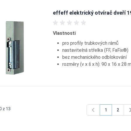
effeff elektrický otvírač dveří 1
Vlastnosti
pro profily trubkových rámů
nastavitelná střelka (FF, FaFix®)
bez mechanického odblokování
rozměry (v x š x h): 90 x 16 x 28
0
z
13
1
2
You're curren
Page