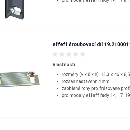
pro modely effeff řady 14, 17 a 
effeff šroubovací díl 19.210001
Vlastnosti
rozměry (v x š x h): 13,3 x 46 x 8
rozsah nastavení: 4 mm
zaoblené rohy pro frézované profi
pro modely effeff řady 14, 17, 19