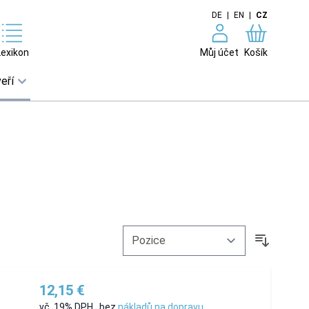
DE
|
EN
|
CZ
Lexikon
Můj účet
Košík
eří
12,15 €
vč. 19% DPH
,
bez
nákladů na dopravu