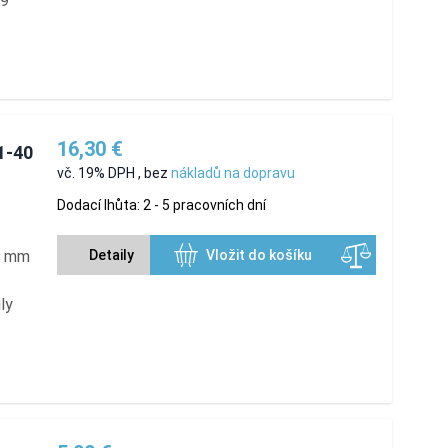
19
16,30 €
1-40
vč. 19% DPH
,
bez
nákladů na dopravu
Dodací lhůta: 2 - 5 pracovních dní
,5 mm
Detaily
Vložit do košíku
ly