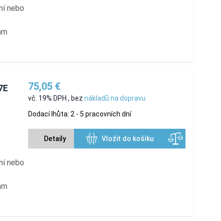
ní nebo
 mm
75,05 €
7E
vč. 19% DPH
,
bez
nákladů na dopravu
Dodací lhůta: 2 - 5 pracovních dní
Detaily
Vložit do košíku
ní nebo
 mm