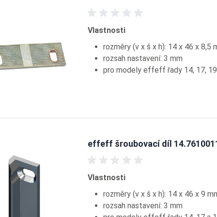
Vlastnosti
rozměry (v x š x h): 14 x 46 x 8,5
rozsah nastavení: 3 mm
pro modely effeff řady 14, 17, 19
effeff šroubovací díl 14.761001
Vlastnosti
rozměry (v x š x h): 14 x 46 x 9 m
rozsah nastavení: 3 mm