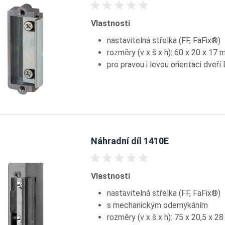
Vlastnosti
nastavitelná střelka (FF, FaFix®)
rozměry (v x š x h): 60 x 20 x 17
pro pravou i levou orientaci dveří
Náhradní díl 1410E
Vlastnosti
nastavitelná střelka (FF, FaFix®)
s mechanickým odemykáním
rozměry (v x š x h): 75 x 20,5 x 2