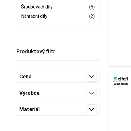
Šroubovací díly
(5)
Náhradní díly
(2)
Produktový filtr
Skip to product list
Cena
filter
Výrobce
filter
Materiál
filter