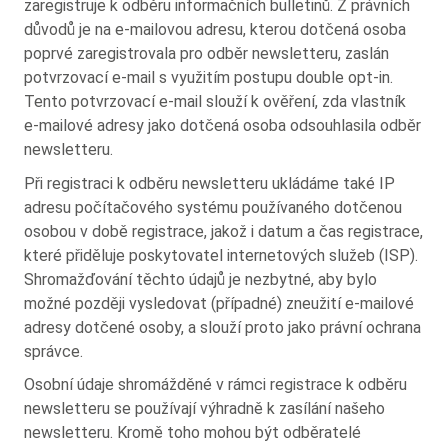
zaregistruje k odběru informačních bulletinů. Z právních
důvodů je na e-mailovou adresu, kterou dotčená osoba
poprvé zaregistrovala pro odběr newsletteru, zaslán
potvrzovací e-mail s využitím postupu double opt-in.
Tento potvrzovací e-mail slouží k ověření, zda vlastník
e-mailové adresy jako dotčená osoba odsouhlasila odběr
newsletteru.
Při registraci k odběru newsletteru ukládáme také IP
adresu počítačového systému používaného dotčenou
osobou v době registrace, jakož i datum a čas registrace,
které přiděluje poskytovatel internetových služeb (ISP).
Shromažďování těchto údajů je nezbytné, aby bylo
možné později vysledovat (případné) zneužití e-mailové
adresy dotčené osoby, a slouží proto jako právní ochrana
správce.
Osobní údaje shromážděné v rámci registrace k odběru
newsletteru se používají výhradně k zasílání našeho
newsletteru. Kromě toho mohou být odběratelé