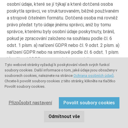
osobní údaje, které se jí týkají a které dotčená osoba
poskytla správci, ve strukturovaném, běžně používaném
a strojově čitelném formátu. Dotčená osoba má rovněž
právo předat tyto údaje jinému správci, aniž by tomu
správce, kterému byly osobní údaje poskytnuty, bránil,
pokud je zpracování založeno na souhlasu podle čl. 6
odst. 1 písm. a) nařízení GDPR nebo čl. 9 odst. 2 písm. a)
nařízení GDPR nebo na smlouvě podle čl. 6 odst. 1 písm.
b) nařízení GDPR a zpracování se provádí
Tyto webové stránky vyžadují k poskytování všech svých funkcí
automatizovaně, ledaže je zpracování nezbytné pro
soubory cookies. Další informace o tom, jaké údaje jsou obsaženy v
splnění úkolu prováděného ve veřejném zájmu nebo při
souborech cookies, naleznete na stránce
Ochrana osobních údajů
.
výkonu veřejné moci, kterým je správce pověřen.
Chcete-li povolit soubory cookies z této stránky, klikněte na tlačítko
Povolit soubory cookies.
Kromě toho má dotčená osoba při výkonu svého práva na
přenositelnost údajů podle čl.20 odst.1 GDPR právo na
Přizpůsobit nastavení
Povolit soubory cookies
to, aby osobní údaje byly předány přímo od jednoho
správce jinému správci, pokud je to technicky
Odmítnout vše
proveditelné a pokud tím nejsou nepříznivě dotčena
práva a svobody jiných osob.