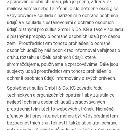
Zpracování osobních údajů, jako je jméno, adresa, e-
mailová adresa nebo telefonní číslo dotčené osoby, se
vždy provádí v souladu s nařízením o ochraně osobních
údajů a v souladu s ustanoveními o ochraně osobních
údajů platnými pro sullus GmbH & Co. KG a také v souladu
s platnými předpisy o ochraně osobních údajů pro danou
zemi. Prostřednictvím tohoto prohlášení o ochraně
osobních údajů by náš podnik rád informoval veřejnost o
druhu, rozsahu a účelu osobních údajů, které
shromažďujeme, používáme a zpracováváme. Dále jsou
subjekty údajů prostřednictvím tohoto prohlášení o
ochraně osobních údajů informovány o svých právech.
Společnost sullus GmbH & Co. KG zavedla řadu
technických a organizačních opatření, aby zajistila co
nejlepší ochranu osobních údajů zpracovávaných
prostřednictvím těchto webových stránek. Nicméně
přenosy dat přes internet mohou být vždy předmětem
bezpečnostních zranitelností, takže absolutní ochranu
nelze zaručit. Z tohoto důvodu má každá dotčená osoba