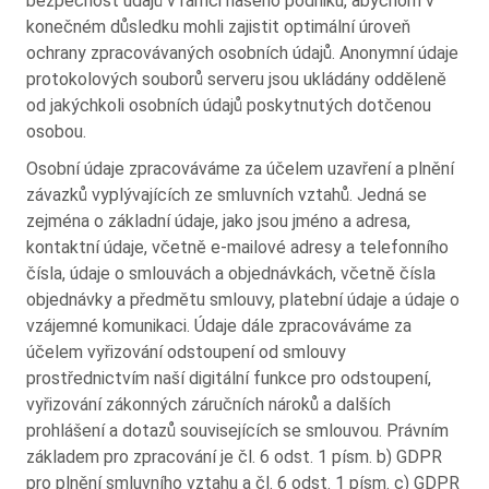
bezpečnost údajů v rámci našeho podniku, abychom v
konečném důsledku mohli zajistit optimální úroveň
ochrany zpracovávaných osobních údajů. Anonymní údaje
protokolových souborů serveru jsou ukládány odděleně
od jakýchkoli osobních údajů poskytnutých dotčenou
osobou.
Osobní údaje zpracováváme za účelem uzavření a plnění
závazků vyplývajících ze smluvních vztahů. Jedná se
zejména o základní údaje, jako jsou jméno a adresa,
kontaktní údaje, včetně e-mailové adresy a telefonního
čísla, údaje o smlouvách a objednávkách, včetně čísla
objednávky a předmětu smlouvy, platební údaje a údaje o
vzájemné komunikaci. Údaje dále zpracováváme za
účelem vyřizování odstoupení od smlouvy
prostřednictvím naší digitální funkce pro odstoupení,
vyřizování zákonných záručních nároků a dalších
prohlášení a dotazů souvisejících se smlouvou. Právním
základem pro zpracování je čl. 6 odst. 1 písm. b) GDPR
pro plnění smluvního vztahu a čl. 6 odst. 1 písm. c) GDPR