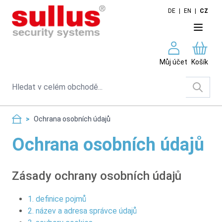
Skip to Content
DE
|
EN
|
CZ
Můj účet
Košík
Search
>
Ochrana osobních údajů
Ochrana osobních údajů
Zásady ochrany osobních údajů
1. definice pojmů
2. název a adresa správce údajů