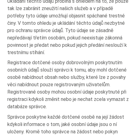
Ukládání těchto údajů probíhá s ohledem na to, že pouze
tak lze zabránit zneužití našich služeb a v případě
potřeby tyto údaje umožňují objasnit spáchané trestné
činy. V tomto ohledu je ukládání těchto údajů nezbytné
pro ochranu správce údajů. Tyto údaje se zásadně
nepředávají třetím osobám, pokud neexistuje zákonná
povinnost je předat nebo pokud jejich předání neslouží k
trestnímu stíhání.
Registrace dotčené osoby dobrovolným poskytnutím
osobních údajů slouží správci k tomu, aby mohl dotčené
osobě nabídnout obsah nebo služby, které lze z povahy
věci nabídnout pouze registrovaným uživatelům.
Registrované osoby mohou osobní údaje poskytnuté při
registraci kdykoli změnit nebo je nechat zcela vymazat z
databáze správce.
Správce poskytne každé dotčené osobě na její žádost
kdykoli informace o tom, jaké osobní údaje jsou o ní
uloženy. Kromě toho správce na žádost nebo pokyn