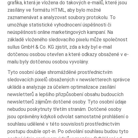
grafika, která je vložena do takových e-mailů, které jsou
zasílány ve formátu HTML, aby bylo možné
zaznamenávat a analyzovat soubory protokolu. To
umožňuje statistické vyhodnocení úspěšnosti či
neúspěšnosti online marketingových kampaní. Na
základě vloženého sledovacího pixelu může společnost
sullus GmbH & Co. KG zjistit, zda a kdy byl e-mail
dotčenou osobou otevřen a které odkazy obsažené v e-
mailu byly dotčenou osobou vyvolány.
Tyto osobní údaje shromážděné prostřednictvím
sledovacích pixelů obsažených v newsletterech správce
ukládá a analyzuje za účelem optimalizace zasílání
newsletterů a lepšího přizpůsobení obsahu budoucích
newsletterů zájmům dotčené osoby. Tyto osobní údaje
nebudou poskytnuty třetím stranám. Dotčené osoby
jsou oprávněny kdykoli odvolat samostatné prohlášení o
souhlasu udělené v této souvislosti prostřednictvím
postupu double opt-in. Po odvolání souhlasu budou tyto