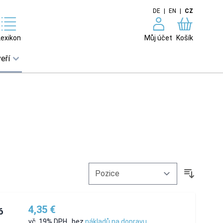
DE
|
EN
|
CZ
Lexikon
Můj účet
Košík
eří
4,35 €
6
vč. 19% DPH
,
bez
nákladů na dopravu