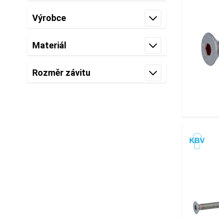
filter
Výrobce
filter
Materiál
filter
Rozměr závitu
filter