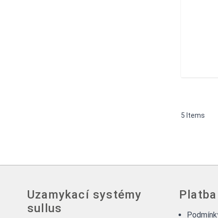
5
Items
Uzamykací systémy
Platba
sullus
Podmínky