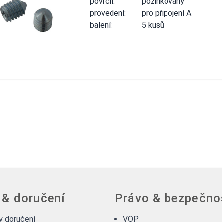
povrch:
pozinkovaný
provedení:
pro připojení A
balení:
5 kusů
 & doručení
Právo & bezpečno
 doručení
VOP