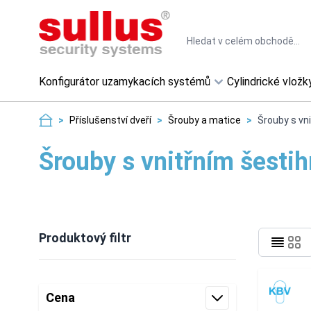
Skip to Content
Search
Konfigurátor uzamykacích systémů
Cylindrické vložk
>
Příslušenství dveří
>
Šrouby a matice
>
Šrouby s vn
Šrouby s vnitřním šesti
Produktový filtr
Skip to product list
Cena