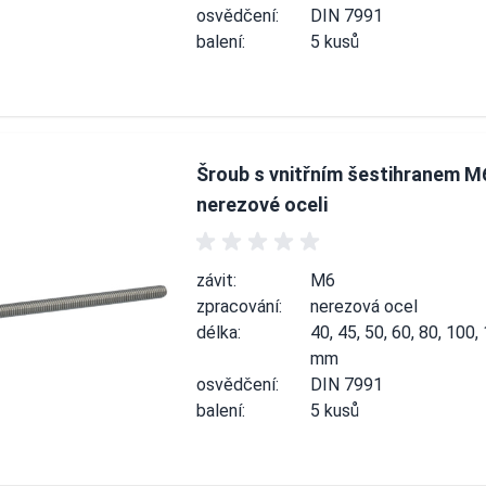
osvědčení:
DIN 7991
balení:
5 kusů
Šroub s vnitřním šestihranem M
nerezové oceli
závit:
M6
zpracování:
nerezová ocel
délka:
40, 45, 50, 60, 80, 100,
mm
osvědčení:
DIN 7991
balení:
5 kusů