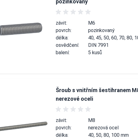
pozinkovaný
závit:
M6
povrch:
pozinkovaný
délka:
40, 45, 50, 60, 70, 80,
osvědčení:
DIN 7991
balení:
5 kusů
Šroub s vnitřním šestihranem M
nerezové oceli
závit:
M8
povrch:
nerezová ocel
délka:
40, 50, 80, 100 mm