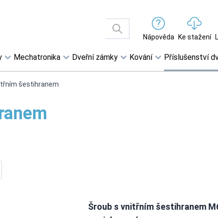
Nápověda
Ke stažení
y
Mechatronika
Dveřní zámky
Kování
Příslušenství dv
itřním šestihranem
hranem
Šroub s vnitřním šestihranem M