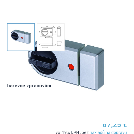
IKON přídavný skříňový zámek 9131
View larger image
View larger image
Nastavení produktu
barevné zpracování
67,25 €
vč. 19% DPH
,
bez
nákladů na dopravu