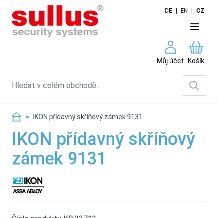
Skip to Content
DE
|
EN
|
CZ
Můj účet
Košík
Search
>
IKON přídavný skříňový zámek 9131
IKON přídavný skříňový
zámek 9131