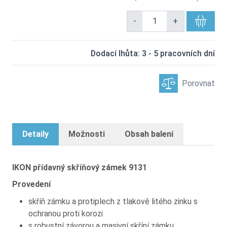
-
+
Dodací lhůta: 3 - 5 pracovních dní
Porovnat
Detaily
Možnosti
Obsah balení
IKON přídavný skříňový zámek 9131
Provedení
skříň zámku a protiplech z tlakově litého zinku s
ochranou proti korozi
s robustní závorou a masivní skříní zámku