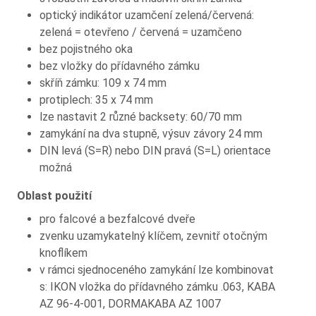
optický indikátor uzamčení zelená/červená:
zelená = otevřeno / červená = uzamčeno
bez pojistného oka
bez vložky do přídavného zámku
skříň zámku: 109 x 74 mm
protiplech: 35 x 74 mm
lze nastavit 2 různé backsety: 60/70 mm
zamykání na dva stupně, výsuv závory 24 mm
DIN levá (S=R) nebo DIN pravá (S=L) orientace
možná
Oblast použití
pro falcové a bezfalcové dveře
zvenku uzamykatelný klíčem, zevnitř otočným
knoflíkem
v rámci sjednoceného zamykání lze kombinovat
s: IKON vložka do přídavného zámku .063, KABA
AZ 96-4-001, DORMAKABA AZ 1007