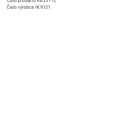
Číslo produktu KB.23712
Číslo výrobce IK.9131