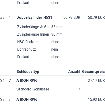
Freilauf
ohne
Z3
1
Doppelzylinder H531
50.79 EUR
50.79 EUR
Zylinderlänge Außen
35 mm
Zylinderlänge Innen
30 mm
N&G Funktion
ohne
Bohrschutz
nein
Freilauf
ohne
Schlüsseltyp
Anzahl
Gesamtpreis
S1
7
A IKON RW6
37.17 EUR
Standard-Schlüssel
7
S2
3
A IKON RW6
15.93 EUR