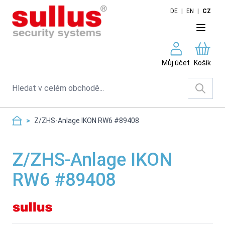
Skip to Content
DE
|
EN
|
CZ
Můj účet
Košík
Search
>
Z/ZHS-Anlage IKON RW6 #89408
Z/ZHS-Anlage IKON
RW6 #89408