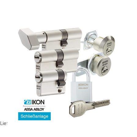
Z/ZHS-Anlage IKON RW6 #89408
313,92 €
vč. 19% DPH
,
bez
nákladů na dopravu
-
+
Dodací lhůta: 2-4 Wochen
Porovnat
Lieferzeit ca. 2-4 Wochen