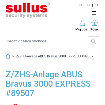
Skip to Content
DE
|
EN
|
CZ
Můj účet
Košík
Search
>
Z/ZHS-Anlage ABUS Bravus 3000 EXPRESS #89507
Z/ZHS-Anlage ABUS
Bravus 3000 EXPRESS
#89507