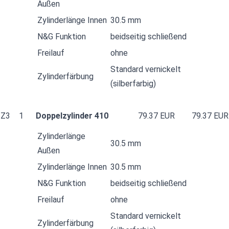
Außen
Zylinderlänge Innen
30.5 mm
N&G Funktion
beidseitig schließend
Freilauf
ohne
Standard vernickelt
Zylinderfärbung
(silberfarbig)
Z3
1
Doppelzylinder 410
79.37 EUR
79.37 EUR
Zylinderlänge
30.5 mm
Außen
Zylinderlänge Innen
30.5 mm
N&G Funktion
beidseitig schließend
Freilauf
ohne
Standard vernickelt
Zylinderfärbung