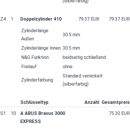
(silberfarbig)
Z4
1
Doppelzylinder 410
79.37 EUR
79.37 EUR
Zylinderlänge
30.5 mm
Außen
Zylinderlänge Innen
30.5 mm
N&G Funktion
beidseitig schließend
Freilauf
ohne
Standard vernickelt
Zylinderfärbung
(silberfarbig)
Schlüsseltyp
Anzahl
Gesamtpreis
S1
10
A ABUS Bravus 3000
75.30 EUR
EXPRESS