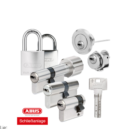
Z/ZHS-Anlage ABUS Bravus 3000 EXPRESS #89507
464,27 €
vč. 19% DPH
,
bez
nákladů na dopravu
-
+
Dodací lhůta: 6-7 Werktage (zzgl. Versand)
Porovnat
Lieferzeit ca. 6-7 Werktage (zzgl. Versand)