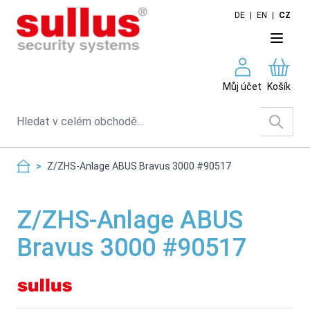
Skip to Content
DE
|
EN
|
CZ
Můj účet
Košík
Search
>
Z/ZHS-Anlage ABUS Bravus 3000 #90517
Z/ZHS-Anlage ABUS
Bravus 3000 #90517