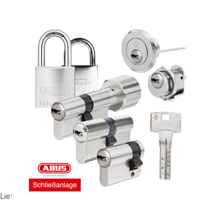
Z/ZHS-Anlage ABUS Bravus 3000 #90517
1 179,93 €
vč. 19% DPH
,
bez
nákladů na dopravu
-
+
Dodací lhůta: 2-3 Wochen
Porovnat
Lieferzeit ca. 2-3 Wochen