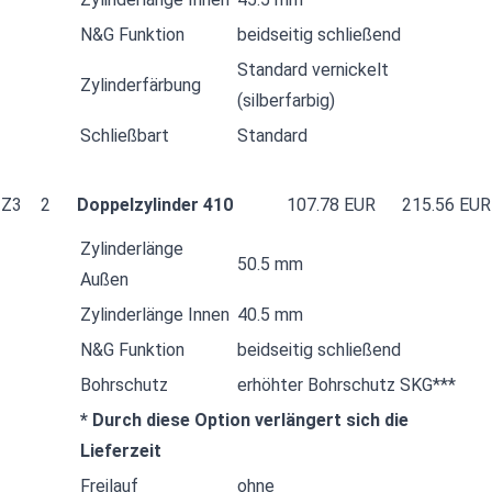
N&G Funktion
beidseitig schließend
Standard vernickelt
Zylinderfärbung
(silberfarbig)
Schließbart
Standard
Z3
2
Doppelzylinder 410
107.78 EUR
215.56 EUR
Zylinderlänge
50.5 mm
Außen
Zylinderlänge Innen
40.5 mm
N&G Funktion
beidseitig schließend
Bohrschutz
erhöhter Bohrschutz SKG***
* Durch diese Option verlängert sich die
Lieferzeit
Freilauf
ohne