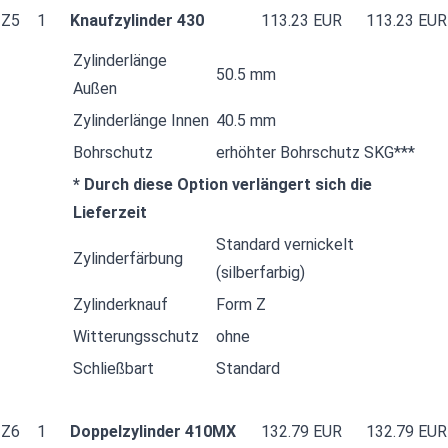
Z5
1
Knaufzylinder 430
113.23 EUR
113.23 EUR
Zylinderlänge
50.5 mm
Außen
Zylinderlänge Innen
40.5 mm
Bohrschutz
erhöhter Bohrschutz SKG***
* Durch diese Option verlängert sich die
Lieferzeit
Standard vernickelt
Zylinderfärbung
(silberfarbig)
Zylinderknauf
Form Z
Witterungsschutz
ohne
Schließbart
Standard
Z6
1
Doppelzylinder 410MX
132.79 EUR
132.79 EUR