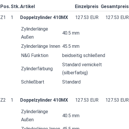
Pos.
Stk.
Artikel
Einzelpreis
Gesamtpreis
Z1
1
Doppelzylinder 410MX
127.53 EUR
127.53 EUR
Zylinderlänge
40.5 mm
Außen
Zylinderlänge Innen
45.5 mm
N&G Funktion
beidseitig schließend
Standard vernickelt
Zylinderfärbung
(silberfarbig)
Schließbart
Standard
Z2
1
Doppelzylinder 410MX
127.53 EUR
127.53 EUR
Zylinderlänge
40.5 mm
Außen
Zylinderlänge Innen
45.5 mm