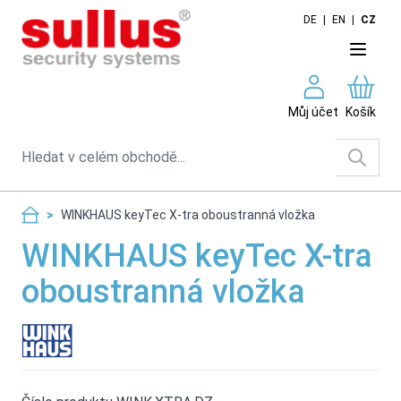
Skip to Content
DE
|
EN
|
CZ
Můj účet
Košík
Search
>
WINKHAUS keyTec X-tra oboustranná vložka
WINKHAUS keyTec X-tra
oboustranná vložka