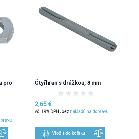
a pro
Čtyřhran s drážkou, 8 mm
Zá
oce
2,65 €
vč. 19% DPH
,
bez
nákladů na dopravu
2,
opravu
vč.
Vložit do košíku