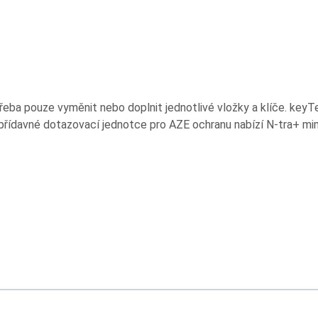
eba pouze vyměnit nebo doplnit jednotlivé vložky a klíče. keyTe
 přídavné dotazovací jednotce pro AZE ochranu nabízí N-tra+ mim
sing the tab key. You can skip the carousel or go straight to caro