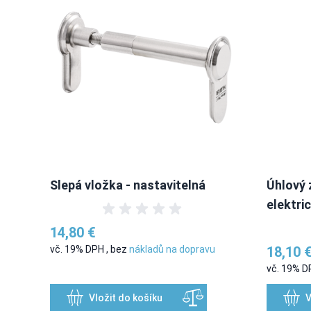
Slepá vložka - nastavitelná
Úhlový 
elektri
14,80 €
vč. 19% DPH
,
bez
nákladů na dopravu
18,10 
vč. 19% 
Vložit do košíku
V