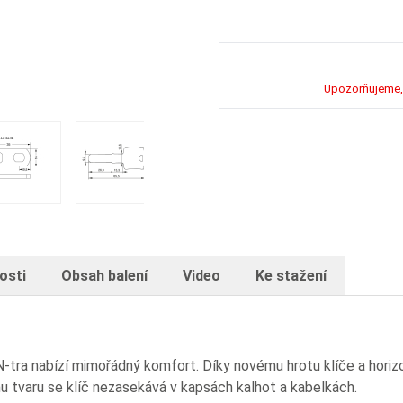
Upozorňujeme, 
vý zámek
 image
View larger image
View larger image
View larger image
osti
Obsah balení
Video
Ke stažení
 nabízí mimořádný komfort. Díky novému hrotu klíče a horizont
u tvaru se klíč nezasekává v kapsách kalhot a kabelkách.