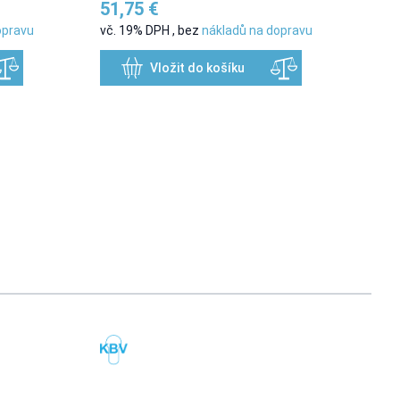
51,75 €
opravu
vč. 19% DPH
,
bez
nákladů na dopravu
Vložit do košíku
usel navigation using the skip links.