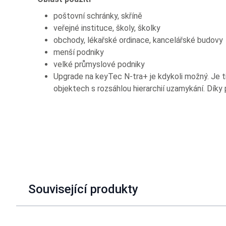
poštovní schránky, skříně
veřejné instituce, školy, školky
obchody, lékařské ordinace, kancelářské budovy
menší podniky
velké průmyslové podniky
Upgrade na keyTec N-tra+ je kdykoli možný. Je tř
objektech s rozsáhlou hierarchií uzamykání. Díky
Související produkty
Navigating through the elements of the carousel is possible u
Press to skip carousel