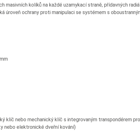
h masivních kolíků na každé uzamykací straně, přídavných radiál
ysoká úroveň ochrany proti manipulaci se systémem s oboustrann
2 mm
ý klíč nebo mechanický klíč s integrovaným transpondérem pro o
ky nebo elektronické dveřní kování)