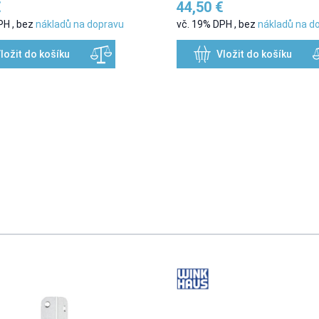
€
44,50 €
DPH
,
bez
nákladů na dopravu
vč. 19% DPH
,
bez
nákladů na d
ložit do košíku
Vložit do košíku
sing the tab key. You can skip the carousel or go straight to caro