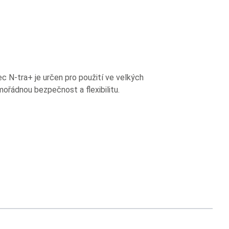
c N-tra+ je určen pro použití ve velkých
ořádnou bezpečnost a flexibilitu.
usel navigation using the skip links.