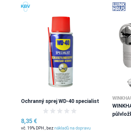
WINKHAU
Ochranný sprej WD-40 specialist
WINKHA
půlvlož
8,35 €
vč. 19% DPH
,
bez
nákladů na dopravu