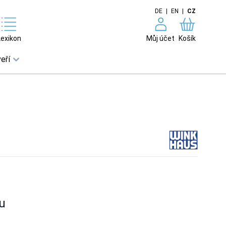
DE
|
EN
|
CZ
Lexikon
Můj účet
Košík
eří
u