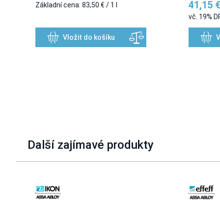
41,15 
Základní cena:
83,50 €
/ 1 l
vč. 19% 
Vložit do košíku
V
Další zajímavé produkty
Navigating through the elements of the carousel is possible u
Press to skip carousel
Press to go to carousel navigation