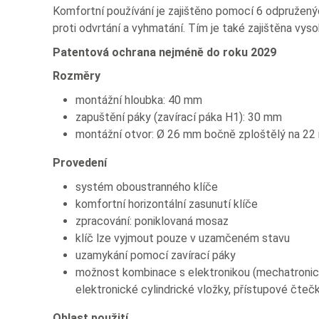
Komfortní používání je zajištěno pomocí 6 odpruženýc
proti odvrtání a vyhmatání. Tím je také zajištěna v
Patentová ochrana nejméně do roku 2029
Rozměry
montážní hloubka: 40 mm
zapuštění páky (zavírací páka H1): 30 mm
montážní otvor: Ø 26 mm bočně zploštělý na 2
Provedení
systém oboustranného klíče
komfortní horizontální zasunutí klíče
zpracování: poniklovaná mosaz
klíč lze vyjmout pouze v uzamčeném stavu
uzamykání pomocí zavírací páky
možnost kombinace s elektronikou (mechatronick
elektronické cylindrické vložky, přístupové čteč
Oblast použití