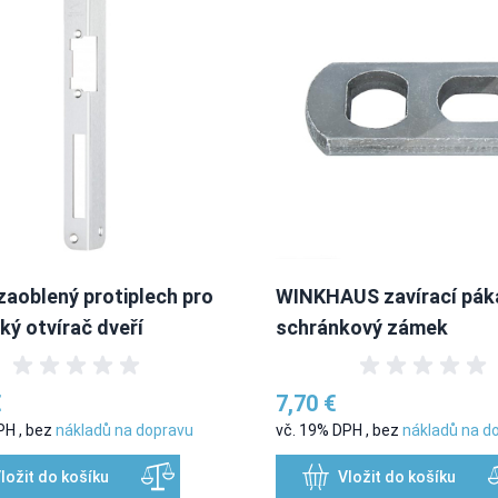
zaoblený protiplech pro
WINKHAUS zavírací pák
cký otvírač dveří
schránkový zámek
€
7,70 €
DPH
,
bez
nákladů na dopravu
vč. 19% DPH
,
bez
nákladů na d
ložit do košíku
Vložit do košíku