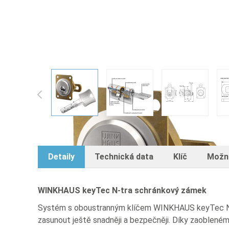
WINKHAUS keyTec N-tra schránko
View larger image
View larger image
View larger
Detaily
Technická data
Klíč
Možn
WINKHAUS keyTec N-tra schránkový zámek
Systém s oboustranným klíčem WINKHAUS keyTec N-tra
zasunout ještě snadněji a bezpečněji. Díky zaobleném