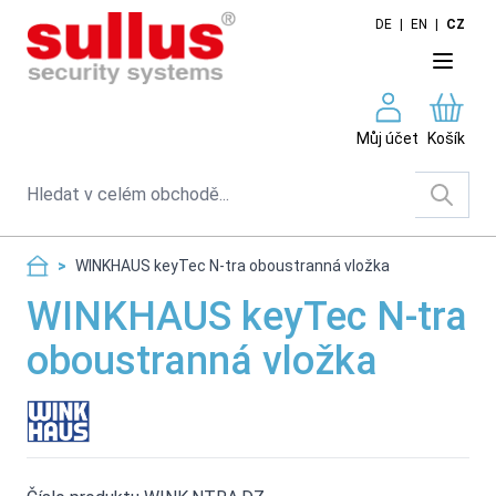
Skip to Content
DE
|
EN
|
CZ
Můj účet
Košík
Search
>
WINKHAUS keyTec N-tra oboustranná vložka
WINKHAUS keyTec N-tra
oboustranná vložka