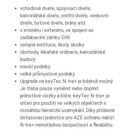
vchodové dveře, spojovací dveře,
kancelářské dveře, vnitřní dveře, venkovní
dveře, bytové dveře, brány atd.
v interiéru i exteriéru, ve spojení se
zadlabacími zámky DIN
veřejné instituce, školy, školky
obchody, lékařské ordinace, kancelářské
budovy
menší podniky
velké průmyslové podniky
Upgrade na keyTec N-tra+ je kdykoli možný.
Je třeba pouze vyměnit nebo doplnit
jednotlivé vložky a klíče. keyTec N-tra+ je
určen pro použití ve velkých objektech s
rozsáhlou hierarchií uzamykání. Díky přídavné
dotazovací jednotce pro AZE ochranu nabízí
N-tra+ mimořádnou bezpečnost a flexibilitu.