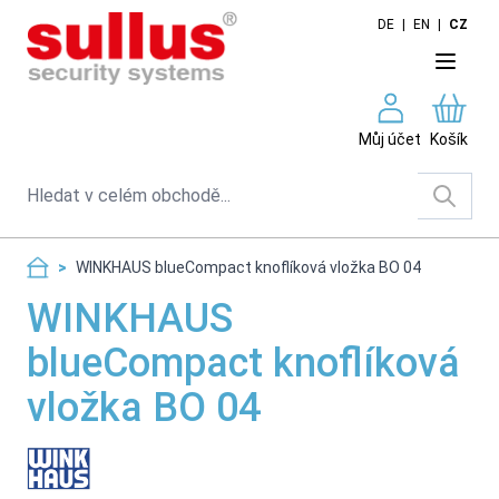
Skip to Content
DE
|
EN
|
CZ
Můj účet
Košík
Search
>
WINKHAUS blueCompact knoflíková vložka BO 04
WINKHAUS
blueCompact knoflíková
vložka BO 04