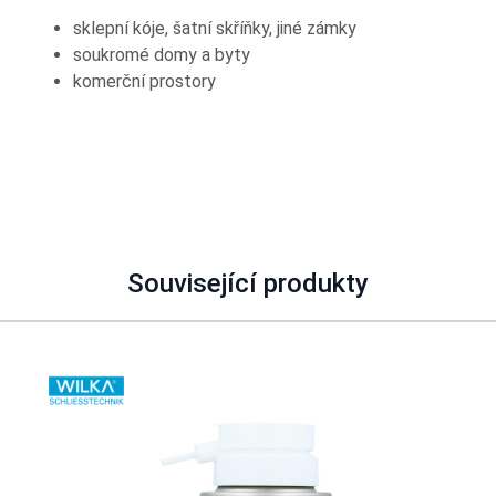
sklepní kóje, šatní skříňky, jiné zámky
soukromé domy a byty
komerční prostory
Související produkty
Navigating through the elements of the carousel is possible using
Press to skip carousel
Press to go to carousel navigation