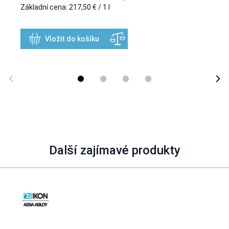
Základní cena:
217,50 €
/ 1 l
Vložit do košíku
Další zajímavé produkty
Navigating through the elements of the carousel is possible using
Press to skip carousel
Press to go to carousel navigation