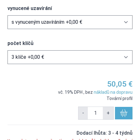
vynucené uzavírání
počet klíčů
50,05 €
vč. 19% DPH
,
bez
nákladů na dopravu
Tovární profil
-
+
Dodací lhůta: 3 - 4 týdnů