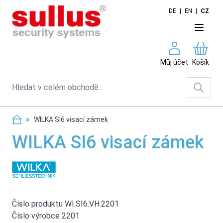
Skip to Content
DE
|
EN
|
CZ
Můj účet
Košík
Search
>
WILKA SI6 visací zámek
WILKA SI6 visací zámek
Číslo produktu WI.SI6.VH.2201
Číslo výrobce 2201