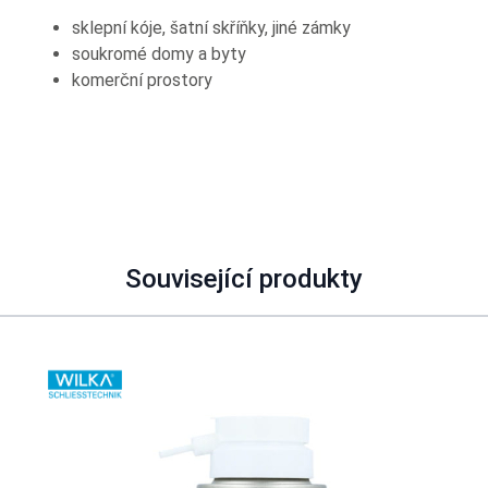
sklepní kóje, šatní skříňky, jiné zámky
soukromé domy a byty
komerční prostory
Související produkty
Navigating through the elements of the carousel is possible using
Press to skip carousel
Press to go to carousel navigation