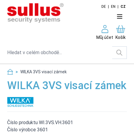
Skip to Content
DE
|
EN
|
CZ
Můj účet
Košík
Search
>
WILKA 3VS visací zámek
WILKA 3VS visací zámek
Číslo produktu WI.3VS.VH.3601
Číslo výrobce 3601