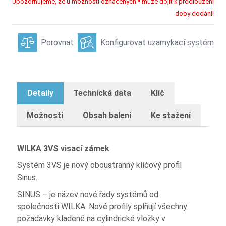
Upozorňujeme, že u možností označených * může dojít k prodloužení
doby dodání!
Porovnat
Konfigurovat uzamykací systém
Detaily
Technická data
Klíč
Možnosti
Obsah balení
Ke stažení
WILKA 3VS visací zámek
Systém 3VS je nový oboustranný klíčový profil
Sinus.
SINUS – je název nové řady systémů od
společnosti WILKA. Nové profily splňují všechny
požadavky kladené na cylindrické vložky v