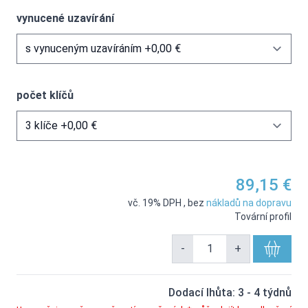
vynucené uzavírání
počet klíčů
89,15 €
vč. 19% DPH
,
bez
nákladů na dopravu
Tovární profil
-
+
Dodací lhůta: 3 - 4 týdnů