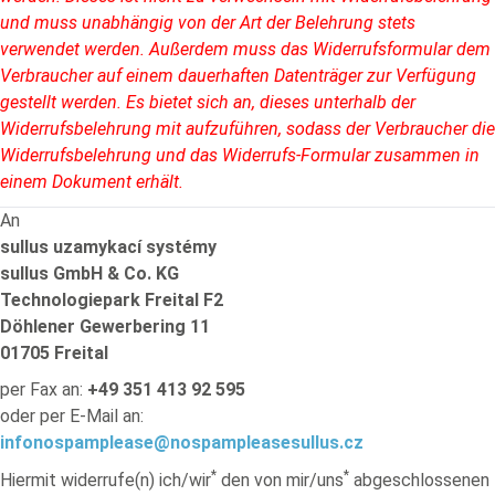
und muss unabhängig von der Art der Belehrung stets
verwendet werden. Außerdem muss das Widerrufsformular dem
Verbraucher auf einem dauerhaften Datenträger zur Verfügung
gestellt werden. Es bietet sich an, dieses unterhalb der
Widerrufsbelehrung mit aufzuführen, sodass der Verbraucher die
Widerrufsbelehrung und das Widerrufs-Formular zusammen in
einem Dokument erhält.
An
sullus uzamykací systémy
sullus GmbH & Co. KG
Technologiepark Freital F2
Döhlener Gewerbering 11
01705 Freital
per Fax an:
+49 351 413 92 595
oder per E-Mail an:
info
nospamplease
@
nospamplease
sullus.cz
*
*
Hiermit widerrufe(n) ich/wir
den von mir/uns
abgeschlossenen