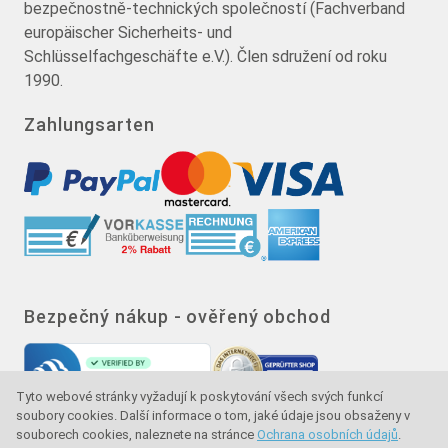
bezpečnostně-technických společností (Fachverband
europäischer Sicherheits- und
Schlüsselfachgeschäfte e.V.). Člen sdružení od roku
1990.
Zahlungsarten
Bezpečný nákup - ověřený obchod
Tyto webové stránky vyžadují k poskytování všech svých funkcí
soubory cookies. Další informace o tom, jaké údaje jsou obsaženy v
souborech cookies, naleznete na stránce
Ochrana osobních údajů
.