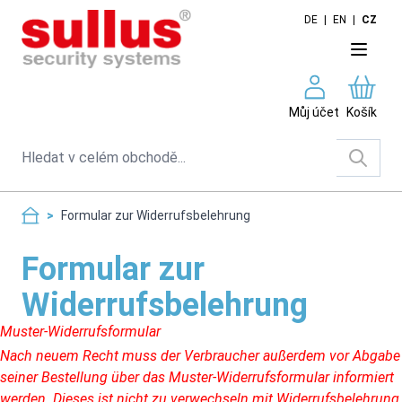
Skip to Content
DE
|
EN
|
CZ
Můj účet
Košík
Search
>
Formular zur Widerrufsbelehrung
Formular zur
Widerrufsbelehrung
Muster-Widerrufsformular
Nach neuem Recht muss der Verbraucher außerdem vor Abgabe
seiner Bestellung über das Muster-Widerrufsformular informiert
werden. Dieses ist nicht zu verwechseln mit Widerrufsbelehrung