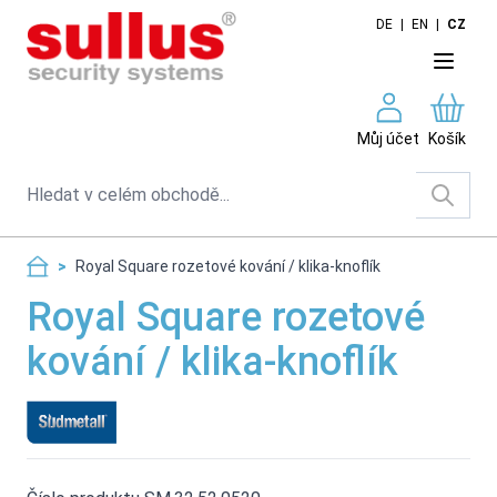
Skip to Content
DE
|
EN
|
CZ
Můj účet
Košík
Search
>
Royal Square rozetové kování / klika-knoflík
Royal Square rozetové
kování / klika-knoflík