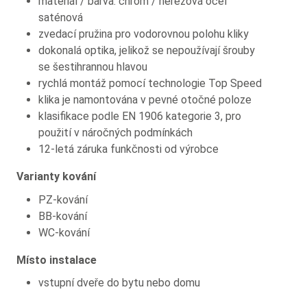
materiál / barva: chrom / nerezová ocel
saténová
zvedací pružina pro vodorovnou polohu kliky
dokonalá optika, jelikož se nepoužívají šrouby
se šestihrannou hlavou
rychlá montáž pomocí technologie Top Speed
klika je namontována v pevné otočné poloze
klasifikace podle EN 1906 kategorie 3, pro
použití v náročných podmínkách
12-letá záruka funkčnosti od výrobce
Varianty kování
PZ-kování
BB-kování
WC-kování
Místo instalace
vstupní dveře do bytu nebo domu