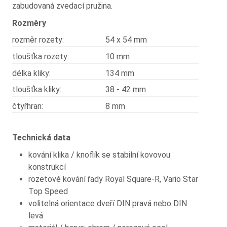
zabudovaná zvedací pružina.
Rozměry
rozměr rozety:
54 x 54 mm
tloušťka rozety:
10 mm
délka kliky:
134 mm
tloušťka kliky:
38 - 42 mm
čtyřhran:
8 mm
Technická data
kování klika / knoflík se stabilní kovovou
konstrukcí
rozetové kování řady Royal Square-R, Vario Star
Top Speed
volitelná orientace dveří DIN pravá nebo DIN
levá