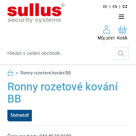
Skip to Content
DE
|
EN
|
CZ
Můj účet
Košík
Search
>
Ronny rozetové kování BB
Ronny rozetové kování
BB