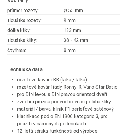
Rozměry
průměr rozety:
Ø 55 mm
tloušťka rozety:
9 mm
délka kliky:
133 mm
tloušťka kliky:
38 - 42 mm
čtyřhran:
8 mm
Technická data
rozetové kování BB (klika / klika)
rozetové kování řady Ronny-R, Vario Star Basic
pro DIN levou a DIN pravou orientaci dveří
zvedací pružina pro vodorovnou polohu kliky
materiál / barva: hliník F1 perleťově saténový
klasifikace podle EN 1906 kategorie 3, pro
použití v náročných podmínkách
12-letá záruka funkčnosti od výrobce