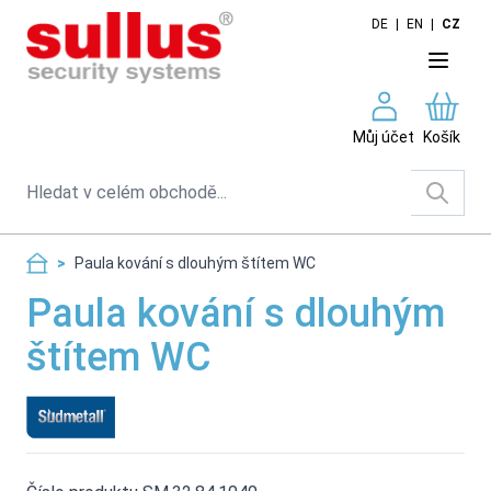
Skip to Content
DE
|
EN
|
CZ
Můj účet
Košík
Search
>
Paula kování s dlouhým štítem WC
Paula kování s dlouhým
štítem WC