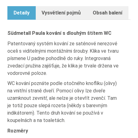
Detaily
Vysvětlení pojmů
Obsah balení
Südmetall Paula kování s dlouhým štítem WC
Patentovaný systém kování ze saténové nerezové
oceli s viditelnými montážními šrouby. Klika ve tvaru
písmene U padne pohodlně do ruky. Integrovaná
zvedací pružina zajišťuje, že klika je trvale držena ve
vodorovné poloze.
WC kování poznáte podle otočného knoflíku (olivy)
na vnitřní straně dveří. Pomocí olivy lze dveře
uzamknout zevnitř, ale nelze je otevřít zvenčí. Tam
je totiž pouze slepá rozeta (někdy s barevným
indikátorem). Tento druh kování se používá v
koupelnách a na toaletách.
Rozměry