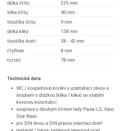
délka štítu:
235 mm
šířka štítu:
40 mm
tloušťka štítu:
9 mm
délka kliky:
138 mm
tloušťka dveří:
38 - 42 mm
čtyřhran:
8 mm
rozteč:
78 mm
Technická data
WC / koupelnové kování s uzamykací olivou a
šroubem s drážkou (klika / klika) se stabilní
kovovou konstrukcí
souprava s dlouhým štítem řady Paula-LS, Vario
Star Basic
pro DIN levou a DIN pravou orientaci dveří
materiál / barva: saténová nerezová ocel