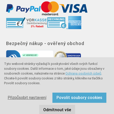
Bezpečný nákup - ověřený obchod
Tyto webové stránky vyžadují k poskytování všech svých funkcí
soubory cookies. Další informace o tom, jaké údaje jsou obsaženy v
souborech cookies, naleznete na stránce
Ochrana osobních údajů
.
Chcete-li povolit soubory cookies z této stránky, klikněte na tlačítko
Povolit soubory cookies.
Značka kvality - ochrana kupujícího - ochrana
spotřebitele
Přizpůsobit nastavení
Povolit soubory cookies
Copyright © 2024 sullus GmbH & Co. KG. Všechna práva
Odmítnout vše