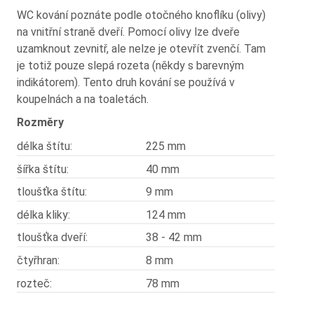
WC kování poznáte podle otočného knoflíku (olivy)
na vnitřní straně dveří. Pomocí olivy lze dveře
uzamknout zevnitř, ale nelze je otevřít zvenčí. Tam
je totiž pouze slepá rozeta (někdy s barevným
indikátorem). Tento druh kování se používá v
koupelnách a na toaletách.
Rozměry
délka štítu:
225 mm
šířka štítu:
40 mm
tloušťka štítu:
9 mm
délka kliky:
124 mm
tloušťka dveří:
38 - 42 mm
čtyřhran:
8 mm
rozteč:
78 mm