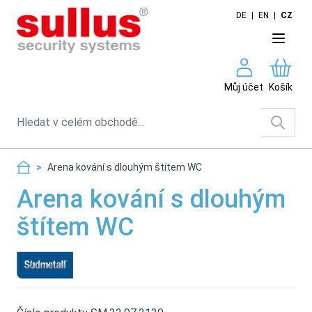
Skip to Content
DE
|
EN
|
CZ
Můj účet
Košík
Search
>
Arena kování s dlouhým štítem WC
Arena kování s dlouhým
štítem WC