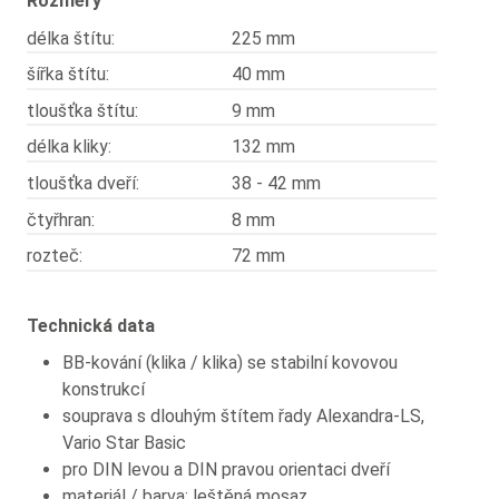
Rozměry
délka štítu:
225 mm
šířka štítu:
40 mm
tloušťka štítu:
9 mm
délka kliky:
132 mm
tloušťka dveří:
38 - 42 mm
čtyřhran:
8 mm
rozteč:
72 mm
Technická data
BB-kování (klika / klika) se stabilní kovovou
konstrukcí
souprava s dlouhým štítem řady Alexandra-LS,
Vario Star Basic
pro DIN levou a DIN pravou orientaci dveří
materiál / barva: leštěná mosaz