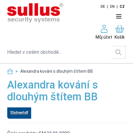
Skip to Content
DE
|
EN
|
CZ
Můj účet
Košík
Search
>
Alexandra kování s dlouhým štítem BB
Alexandra kování s
dlouhým štítem BB