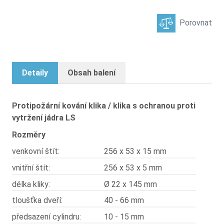
Porovnat
Detaily
Obsah balení
Protipožární kování klika / klika s ochranou proti
vytržení jádra LS
Rozměry
venkovní štít:
256 x 53 x 15 mm
vnitřní štít:
256 x 53 x 5 mm
délka kliky:
Ø 22 x 145 mm
tloušťka dveří:
40 - 66 mm
předsazení cylindru:
10 - 15 mm