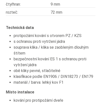
čtyřhran:
9 mm
rozteč:
72 mm
Technická data
protipožární kování s otvorem PZ / KZS
s ochranou proti vytržení jádra
souprava klika / klika se zaobleným dlouhým
štítem
bezpečnostní kování ES 1 s ochranou proti
vytržení jádra
obě kliky pevné, stlačitelné
klasifikace podle EN1906 / DIN18273 / EN179
materiál / barva: lehký kov F1
Místo instalace
kování pro protipožární dveře