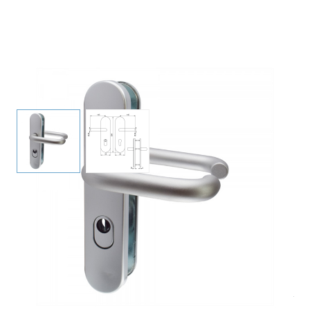
Protipožární kování klika / klika s ochranou proti vytržení
jádra LS
View larger image
View larger image
103,65 €
vč. 19% DPH
,
bez
nákladů na dopravu
-
+
Dodací lhůta: 4 - 8 pracovních dní