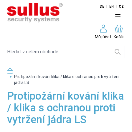
Skip to Content
DE
|
EN
|
CZ
Můj účet
Košík
Search
>
Protipožární kování klika / klika s ochranou proti vytržení
jádra LS
Protipožární kování klika
/ klika s ochranou proti
vytržení jádra LS