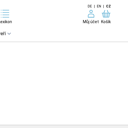
DE
|
EN
|
CZ
Lexikon
Můj účet
Košík
eří