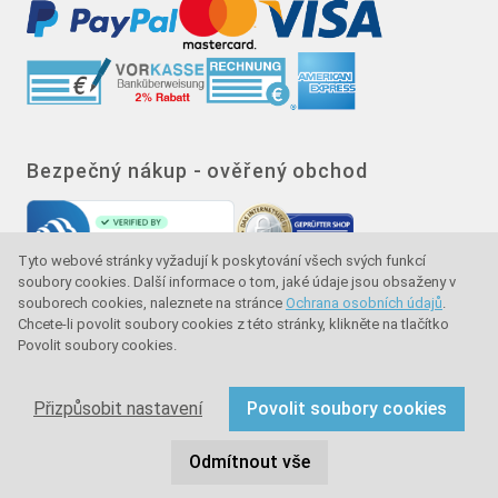
Bezpečný nákup - ověřený obchod
Tyto webové stránky vyžadují k poskytování všech svých funkcí
soubory cookies. Další informace o tom, jaké údaje jsou obsaženy v
souborech cookies, naleznete na stránce
Ochrana osobních údajů
.
Chcete-li povolit soubory cookies z této stránky, klikněte na tlačítko
Povolit soubory cookies.
Značka kvality - ochrana kupujícího - ochrana
spotřebitele
Přizpůsobit nastavení
Povolit soubory cookies
Copyright © 2024 sullus GmbH & Co. KG. Všechna práva
Odmítnout vše
vyhrazena.