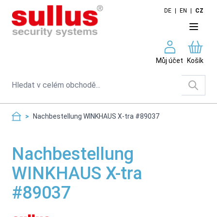
Skip to Content
DE
|
EN
|
CZ
Můj účet
Košík
Search
>
Nachbestellung WINKHAUS X-tra #89037
Nachbestellung
WINKHAUS X-tra
#89037