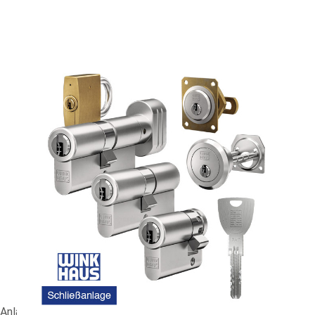
Nachbestellung WINKHAUS X-tra #89037
239,88 €
vč. 19% DPH
,
bez
nákladů na dopravu
-
+
Dodací lhůta: 2-4 Wochen
Porovnat
Anlagennummer: EIDIWH4419