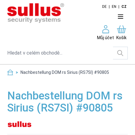
Skip to Content
DE
|
EN
|
CZ
Můj účet
Košík
Search
>
Nachbestellung DOM rs Sirius (RS7SI) #90805
Nachbestellung DOM rs
Sirius (RS7SI) #90805