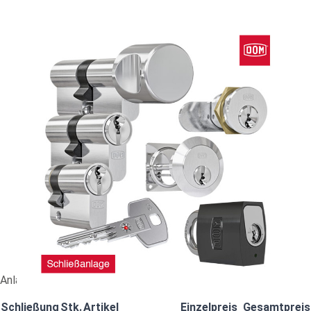
Nachbestellung DOM rs Sirius (RS7SI) #90805
86,35 €
vč. 19% DPH
,
bez
nákladů na dopravu
-
+
Dodací lhůta: 2-4 Wochen
Porovnat
Anlagennummer: BZ643453
Schließung
Stk.
Artikel
Einzelpreis
Gesamtpreis