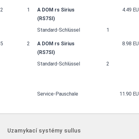
2
1
A DOM rs Sirius
4.49 E
(RS7SI)
Standard-Schlüssel
1
5
2
A DOM rs Sirius
8.98 E
(RS7SI)
Standard-Schlüssel
2
Service-Pauschale
11.90 E
Uzamykací systémy sullus