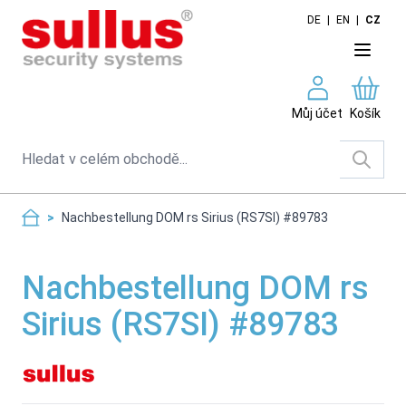
Skip to Content
DE
|
EN
|
CZ
Můj účet
Košík
Search
>
Nachbestellung DOM rs Sirius (RS7SI) #89783
Nachbestellung DOM rs
Sirius (RS7SI) #89783