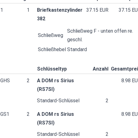
1
1
Briefkastenzylinder
37.15 EUR
37.15 E
382
Schließweg F - unten offen re.
Schließweg
geschl.
Schließhebel
Standard
Schlüsseltyp
Anzahl
Gesamtpre
GHS
2
A DOM rs Sirius
8.98 E
(RS7SI)
Standard-Schlüssel
2
GS1
2
A DOM rs Sirius
8.98 E
(RS7SI)
Standard-Schlüssel
2