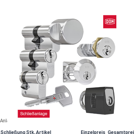
Nachbestellung DOM rs Sirius (RS7SI) #89783
80,48 €
vč. 19% DPH
,
bez
nákladů na dopravu
-
+
Dodací lhůta: 2-4 Wochen
Porovnat
Anlagennummer: CA651247
Schließung
Stk.
Artikel
Einzelpreis
Gesamtpre