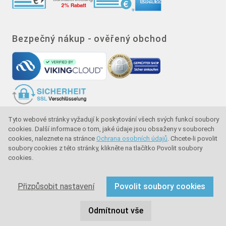
Bezpečný nákup - ověřený obchod
Tyto webové stránky vyžadují k poskytování všech svých funkcí soubory
Značka kvality - ochrana kupujícího - ochrana
cookies. Další informace o tom, jaké údaje jsou obsaženy v souborech
spotřebitele
cookies, naleznete na stránce
Ochrana osobních údajů
. Chcete-li povolit
soubory cookies z této stránky, klikněte na tlačítko Povolit soubory
cookies.
Copyright © 2024 sullus GmbH & Co. KG. Všechna práva
vyhrazena.
Přizpůsobit nastavení
Povolit soubory cookies
Odmítnout vše