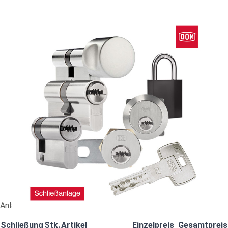
Nachbestellung DOM ix TwinStar #89030
52,65 €
vč. 19% DPH
,
bez
nákladů na dopravu
-
+
Dodací lhůta: 2-4 Wochen
Porovnat
Anlagennummer: AL608432
Schließung
Stk.
Artikel
Einzelpreis
Gesamtpreis