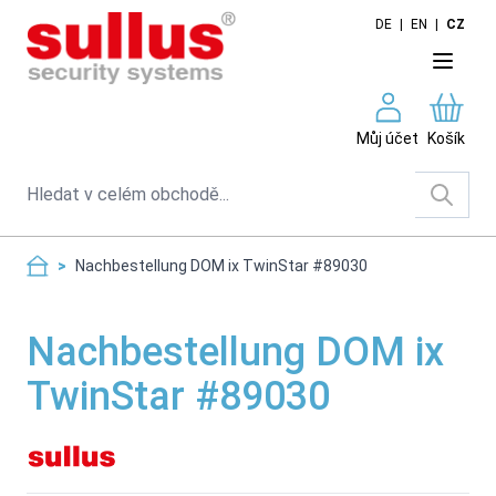
Skip to Content
DE
|
EN
|
CZ
Můj účet
Košík
Search
>
Nachbestellung DOM ix TwinStar #89030
Nachbestellung DOM ix
TwinStar #89030