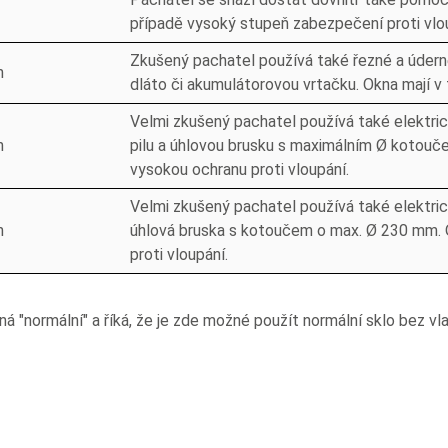
případě vysoký stupeň zabezpečení proti vlo
Zkušený pachatel používá také řezné a úderné 
n
dláto či akumulátorovou vrtačku. Okna mají v
Velmi zkušený pachatel používá také elektrick
n
pilu a úhlovou brusku s maximálním Ø kotouč
vysokou ochranu proti vloupání.
Velmi zkušený pachatel používá také elektrick
n
úhlová bruska s kotoučem o max. Ø 230 mm. 
proti vloupání.
á "normální" a říká, že je zde možné použít normální sklo bez vl