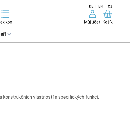
DE
|
EN
|
CZ
Lexikon
Můj účet
Košík
eří
 konstrukčních vlastností a specifických funkcí.