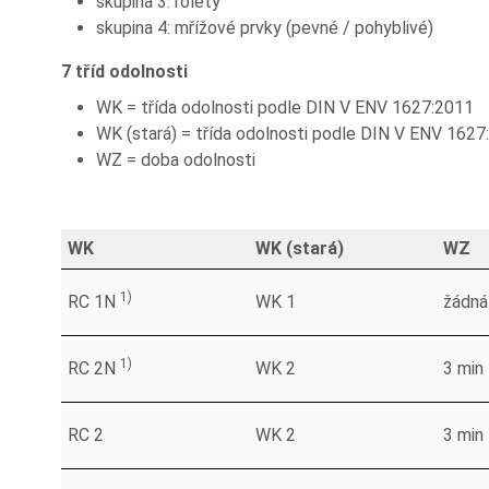
skupina 3: rolety
skupina 4: mřížové prvky (pevné / pohyblivé)
7 tříd odolnosti
WK = třída odolnosti podle DIN V ENV 1627:2011
WK (stará) = třída odolnosti podle DIN V ENV 1627
WZ = doba odolnosti
WK
WK (stará)
WZ
1)
RC 1N
WK 1
žádná
1)
RC 2N
WK 2
3 min
RC 2
WK 2
3 min