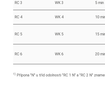
RC 3
WK 3
5 min
RC 4
WK 4
10 mi
RC 5
WK 5
15 mi
RC 6
WK 6
20 mi
1)
Přípona "N" u tříd odolnosti "RC 1 N" a "RC 2 N" znamen