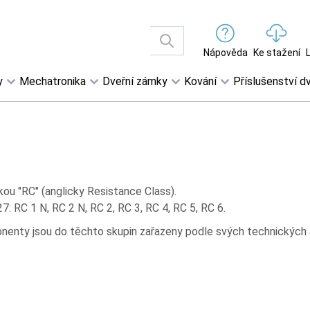
Nápověda
Ke stažení
y
Mechatronika
Dveřní zámky
Kování
Příslušenství dv
ou "RC" (anglicky Resistance Class).
 RC 1 N, RC 2 N, RC 2, RC 3, RC 4, RC 5, RC 6.
nenty jsou do těchto skupin zařazeny podle svých technických a