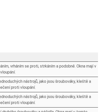
páním, vrháním se proti, strkáním a podobně. Okna mají v
vloupání.
ednoduchých nástrojů, jako jsou šroubováky, kleště a
ečení proti vloupání.
ednoduchých nástrojů, jako jsou šroubováky, kleště a
ečení proti vloupání.
í druhého šroubováku a páčidla. Okna mají v tomto