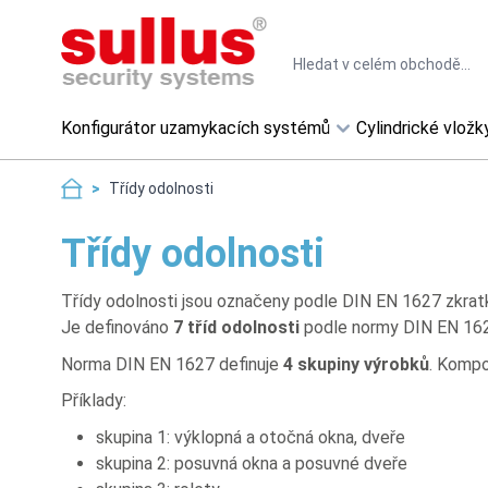
Skip to Content
Search
Konfigurátor uzamykacích systémů
Cylindrické vložk
>
Třídy odolnosti
Třídy odolnosti
Třídy odolnosti jsou označeny podle DIN EN 1627 zkratk
Je definováno
7 tříd odolnosti
podle normy DIN EN 1627:
Norma DIN EN 1627 definuje
4 skupiny výrobků
. Kompo
Příklady:
skupina 1: výklopná a otočná okna, dveře
skupina 2: posuvná okna a posuvné dveře