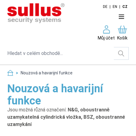
Skip to Content
DE
|
EN
|
CZ
Můj účet
Košík
Search
>
Nouzová a havarijní funkce
Nouzová a havarijní
funkce
Jsou možná různá označení:
N&G, oboustranně
uzamykatelná cylindrická vložka, BSZ, oboustranné
uzamykání