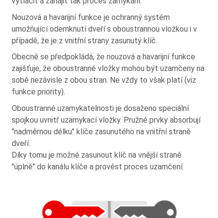
vytlačit a zahájit tak proces zamykání.
Nouzová a havarijní funkce je ochranný systém
umožňující odemknutí dveří s oboustrannou vložkou i v
případě, že je z vnitřní strany zasunutý klíč.
Obecně se předpokládá, že nouzová a havarijní funkce
zajišťuje, že oboustranné vložky mohou být uzamčeny na
sobě nezávisle z obou stran. Ne vždy to však platí (viz
funkce priority).
Oboustranné uzamykatelnosti je dosaženo speciální
spojkou uvnitř uzamykací vložky. Pružné prvky absorbují
"nadměrnou délku" klíče zasunutého na vnitřní straně
dveří.
Díky tomu je možné zasunout klíč na vnější straně
"úplně" do kanálu klíče a provést proces uzamčení.