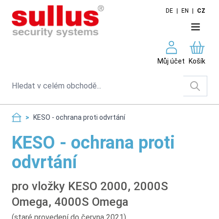
Skip to Content
DE
|
EN
|
CZ
Můj účet
Košík
Search
>
KESO - ochrana proti odvrtání
KESO - ochrana proti
odvrtání
pro vložky KESO 2000, 2000S
Omega, 4000S Omega
(staré provedení do června 2021)