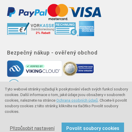
Bezpečný nákup - ověřený obchod
Tyto webové stránky vyžadují k poskytování všech svých funkcí soubory
cookies. Další informace o tom, jaké údaje jsou obsaženy v souborech
cookies, naleznete na stránce
Ochrana osobních údajů
. Chcete-li povolit
Značka kvality - ochrana kupujícího - ochrana
soubory cookies z této stránky, klikněte na tlačítko Povolit soubory
spotřebitele
cookies.
Copyright © 2024 sullus GmbH & Co. KG. Všechna práva
Přizpůsobit nastavení
Povolit soubory cookies