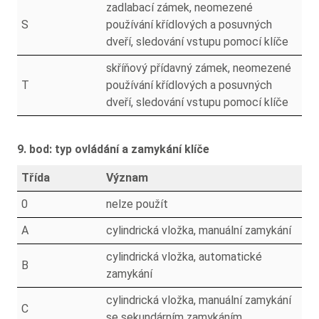
zadlabací zámek, neomezené
S
používání křídlových a posuvných
dveří, sledování vstupu pomocí klíče
skříňový přídavný zámek, neomezené
T
používání křídlových a posuvných
dveří, sledování vstupu pomocí klíče
9. bod: typ ovládání a zamykání klíče
Třída
Význam
0
nelze použít
A
cylindrická vložka, manuální zamykání
cylindrická vložka, automatické
B
zamykání
cylindrická vložka, manuální zamykání
C
se sekundárním zamykáním