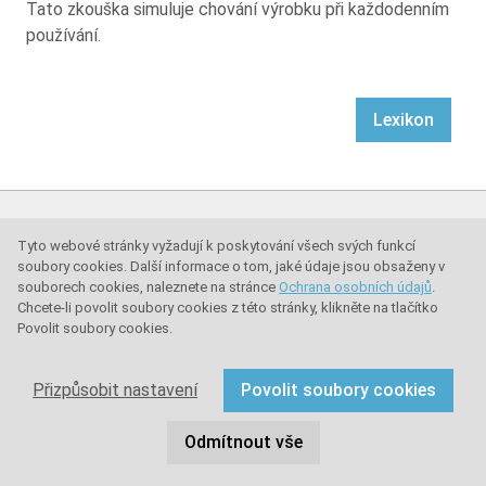
Tato zkouška simuluje chování výrobku při každodenním
používání.
Lexikon
Uzamykací systémy sullus
Tyto webové stránky vyžadují k poskytování všech svých funkcí
soubory cookies. Další informace o tom, jaké údaje jsou obsaženy v
souborech cookies, naleznete na stránce
Ochrana osobních údajů
.
Kontakt
Chcete-li povolit soubory cookies z této stránky, klikněte na tlačítko
Základní informace
Povolit soubory cookies.
O společnosti
Přizpůsobit nastavení
Povolit soubory cookies
Jobs
Odmítnout vše
Platba & doručení