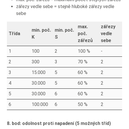
zářezy vedle sebe = stejně hluboké zářezy vedle
sebe
max.
zářezy
min. poč.
min. poč.
Třída
poč.
vedle
K
S
zářezů
sebe
1
100
2
100 %
-
2
300
3
70 %
2
3
15.000
5
60 %
2
4
30.000
5
60 %
2
5
30.000
6
60 %
2
6
100.000
6
50 %
2
8. bod: odolnost proti napadení (5 možných tříd)