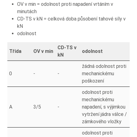
OV v min = odolnost proti napadení vrtáním v
minutách
CD-TS v kN = celková doba působení tahové síly v
kN
odolnost
CD-TS v
Třída
OV v min
odolnost
kN
žádná odolnost proti
0
-
-
mechanickému
poškození
odolnost proti
mechanickému
A
3/5
-
napadení, s výjimkou
vytržení jádra válce /
zámkového vložky
odolnost proti