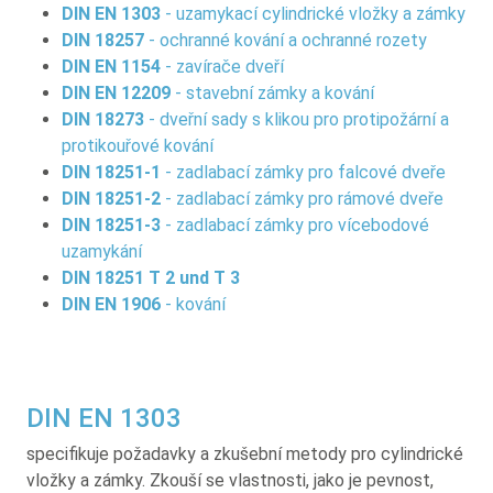
DIN EN 1303
- uzamykací cylindrické vložky a zámky
DIN 18257
- ochranné kování a ochranné rozety
DIN EN 1154
- zavírače dveří
DIN EN 12209
- stavební zámky a kování
DIN 18273
- dveřní sady s klikou pro protipožární a
protikouřové kování
DIN 18251-1
- zadlabací zámky pro falcové dveře
DIN 18251-2
- zadlabací zámky pro rámové dveře
DIN 18251-3
- zadlabací zámky pro vícebodové
uzamykání
DIN 18251 T 2 und T 3
DIN EN 1906
- kování
DIN EN 1303
specifikuje požadavky a zkušební metody pro cylindrické
vložky a zámky. Zkouší se vlastnosti, jako je pevnost,