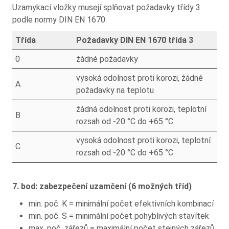
Uzamykací vložky musejí splňovat požadavky třídy 3
podle normy DIN EN 1670.
Třída
Požadavky DIN EN 1670 třída 3
0
žádné požadavky
vysoká odolnost proti korozi, žádné
A
požadavky na teplotu
žádná odolnost proti korozi, teplotní
B
rozsah od -20 °C do +65 °C
vysoká odolnost proti korozi, teplotní
C
rozsah od -20 °C do +65 °C
7. bod: zabezpečení uzamčení (6 možných tříd)
min. poč. K = minimální počet efektivních kombinací
min. poč. S = minimální počet pohyblivých stavítek
max. poč. zářezů = maximální počet stejných zářezů