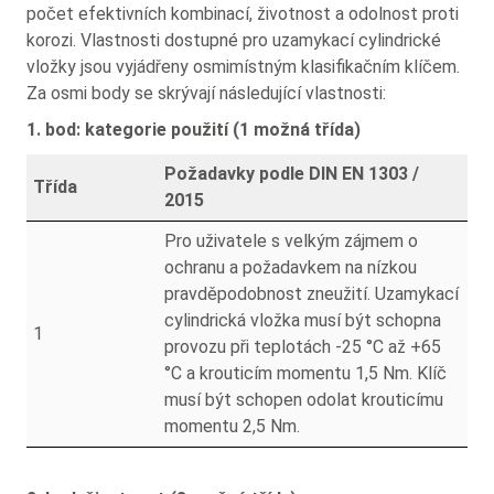
počet efektivních kombinací, životnost a odolnost proti
korozi. Vlastnosti dostupné pro uzamykací cylindrické
vložky jsou vyjádřeny osmimístným klasifikačním klíčem.
Za osmi body se skrývají následující vlastnosti:
1. bod: kategorie použití (1 možná třída)
Požadavky podle DIN EN 1303 /
Třída
2015
Pro uživatele s velkým zájmem o
ochranu a požadavkem na nízkou
pravděpodobnost zneužití. Uzamykací
cylindrická vložka musí být schopna
1
provozu při teplotách -25 °C až +65
°C a krouticím momentu 1,5 Nm. Klíč
musí být schopen odolat krouticímu
momentu 2,5 Nm.