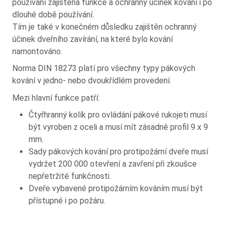
používání zajištěna funkce a ochranný účinek kování i po
dlouhé době používání.
Tím je také v konečném důsledku zajištěn ochranný
účinek dveřního zavírání, na které bylo kování
namontováno.
Norma DIN 18273 platí pro všechny typy pákových
kování v jedno- nebo dvoukřídlém provedení.
Mezi hlavní funkce patří:
Čtyřhranný kolík pro ovládání pákové rukojeti musí
být vyroben z oceli a musí mít zásadně profil 9 x 9
mm.
Sady pákových kování pro protipožární dveře musí
vydržet 200 000 otevření a zavření při zkoušce
nepřetržité funkčnosti.
Dveře vybavené protipožárním kováním musí být
přístupné i po požáru.