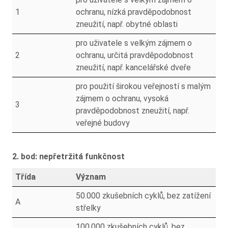
1
ochranu, nízká pravděpodobnost
zneužití, např. obytné oblasti
pro uživatele s velkým zájmem o
2
ochranu, určitá pravděpodobnost
zneužití, např. kancelářské dveře
pro použití širokou veřejností s malým
zájmem o ochranu, vysoká
3
pravděpodobnost zneužití, např.
veřejné budovy
2. bod: nepřetržitá funkčnost
Třída
Význam
50.000 zkušebních cyklů, bez zatížení
A
střelky
100.000 zkušebních cyklů, bez