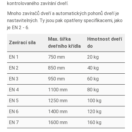
kontrolovaného zavírání dveří.
Mnoho zavíračů dveří a automatických pohonů dveří je
nastavitelných. Ty jsou pak opatřeny specifikacemi, jako
je EN 2 - 6.
Max. šířka
Hmotnost dveří
Zavírací síla
dveřního křídla
do
EN 1
750 mm
20 kg
EN 2
850 mm
40 kg
EN 3
950 mm
60 kg
EN 4
1100 mm
80 kg
EN 5
1250 mm
100 kg
EN 6
1400 mm
120 kg
EN 7
1600 mm
160 kg