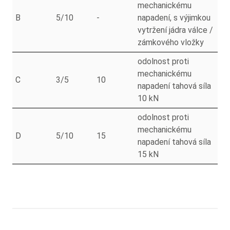
mechanickému
B
5/10
-
napadení, s výjimkou
vytržení jádra válce /
zámkového vložky
odolnost proti
mechanickému
C
3/5
10
napadení tahová síla
10 kN
odolnost proti
mechanickému
D
5/10
15
napadení tahová síla
15 kN