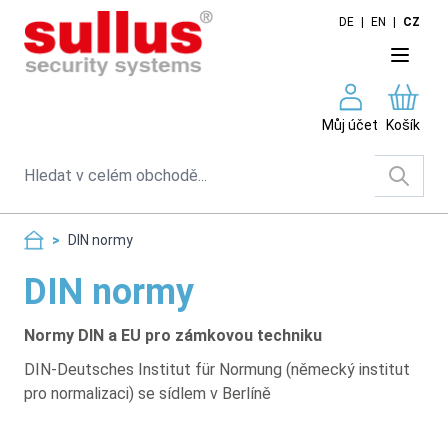
Skip to Content
DE
|
EN
|
CZ
Můj účet
Košík
Search
>
DIN normy
DIN normy
Normy DIN a EU pro zámkovou techniku
DIN-Deutsches Institut für Normung (německý institut
pro normalizaci) se sídlem v Berlíně