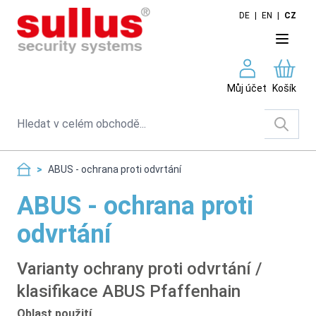
Skip to Content
DE
|
EN
|
CZ
Můj účet
Košík
Search
>
ABUS - ochrana proti odvrtání
ABUS - ochrana proti
odvrtání
Varianty ochrany proti odvrtání /
klasifikace ABUS Pfaffenhain
Oblast použití