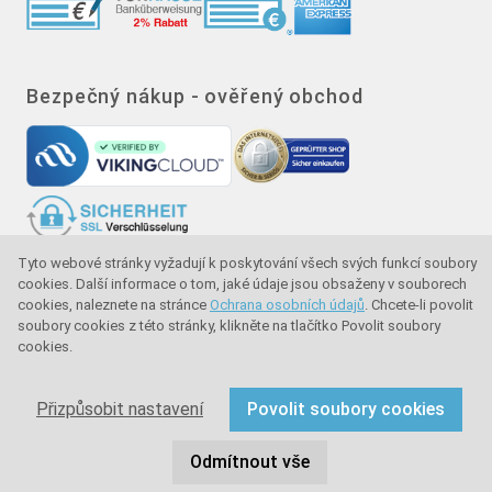
Bezpečný nákup - ověřený obchod
Tyto webové stránky vyžadují k poskytování všech svých funkcí soubory
Značka kvality - ochrana kupujícího - ochrana
cookies. Další informace o tom, jaké údaje jsou obsaženy v souborech
spotřebitele
cookies, naleznete na stránce
Ochrana osobních údajů
. Chcete-li povolit
soubory cookies z této stránky, klikněte na tlačítko Povolit soubory
cookies.
Copyright © 2024 sullus GmbH & Co. KG. Všechna práva
vyhrazena.
Přizpůsobit nastavení
Povolit soubory cookies
Odmítnout vše