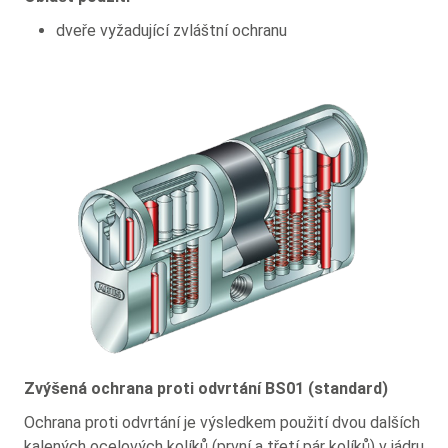
dveře vyžadující zvláštní ochranu
Zvýšená ochrana proti odvrtání BS01 (standard)
Ochrana proti odvrtání je výsledkem použití dvou dalších
kalených ocelových kolíků (první a třetí pár kolíků) v jádru