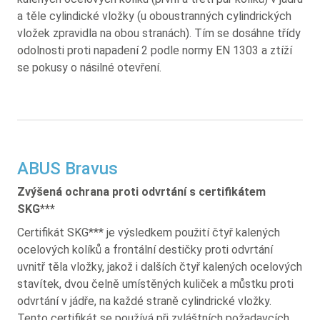
a těle cylindické vložky (u oboustranných cylindrických
vložek zpravidla na obou stranách). Tím se dosáhne třídy
odolnosti proti napadení 2 podle normy EN 1303 a ztíží
se pokusy o násilné otevření.
ABUS Bravus
Zvýšená ochrana proti odvrtání s certifikátem
SKG***
Certifikát SKG*** je výsledkem použití čtyř kalených
ocelových kolíků a frontální destičky proti odvrtání
uvnitř těla vložky, jakož i dalších čtyř kalených ocelových
stavítek, dvou čelně umístěných kuliček a můstku proti
odvrtání v jádře, na každé straně cylindrické vložky.
Tento certifikát se používá při zvláštních požadavcích