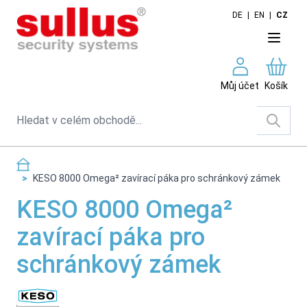
Skip to Content
DE
|
EN
|
CZ
Můj účet
Košík
Search
>
KESO 8000 Omega² zavírací páka pro schránkový zámek
KESO 8000 Omega²
zavírací páka pro
schránkový zámek