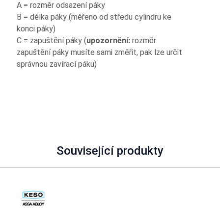
A = rozměr odsazení páky
B = délka páky (měřeno od středu cylindru ke
konci páky)
C = zapuštění páky (
upozornění:
rozměr
zapuštění páky musíte sami změřit, pak lze určit
správnou zavírací páku)
Související produkty
Navigating through the elements of the carousel is possible using
Press to skip carousel