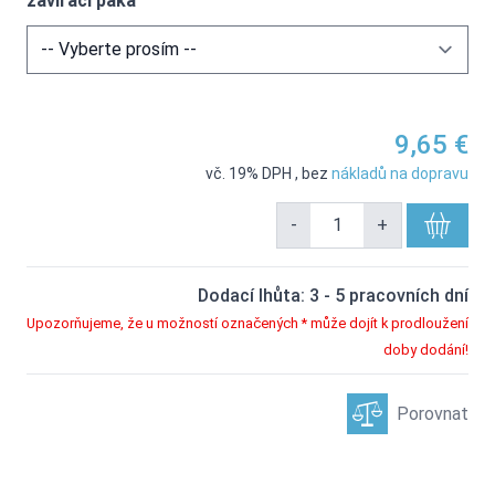
zavírací páka
9,65 €
vč. 19% DPH
,
bez
nákladů na dopravu
-
+
Dodací lhůta: 3 - 5 pracovních dní
Upozorňujeme, že u možností označených * může dojít k prodloužení
doby dodání!
Porovnat