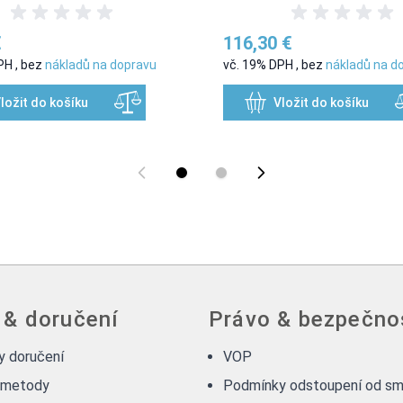
€
116,30 €
DPH
,
bez
nákladů na dopravu
vč. 19% DPH
,
bez
nákladů na d
ložit do košíku
Vložit do košíku
 & doručení
Právo & bezpečno
 doručení
VOP
 metody
Podmínky odstoupení od sm