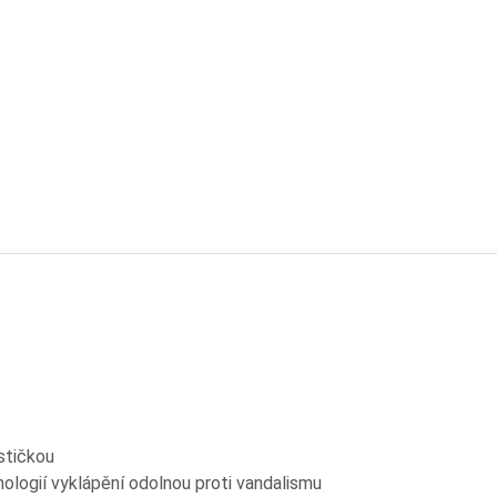
cí TS 41
stičkou
nologií vyklápění odolnou proti vandalismu