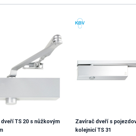
sing the tab key. You can skip the carousel or go straight to caro
 dveří TS 20 s nůžkovým
Zavírač dveří s pojezdo
m
kolejnicí TS 31