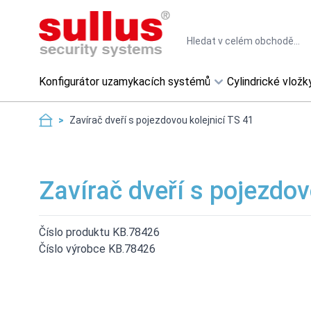
Skip to Content
Search
Konfigurátor uzamykacích systémů
Cylindrické vložk
>
Zavírač dveří s pojezdovou kolejnicí TS 41
Zavírač dveří s pojezdov
Číslo produktu KB.78426
Číslo výrobce KB.78426