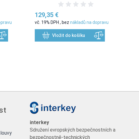
129,35 €
21
opravu
vč. 19% DPH
,
bez
nákladů na dopravu
vč.
Vložit do košíku
st
interkey
Sdružení evropských bezpečnostních a
louvy
bezpečnostně-technických