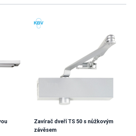
usel navigation using the skip links.
vou
Zavírač dveří TS 50 s nůžkovým
Za
závěsem
kol