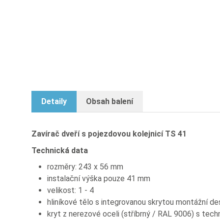
Zavírač dveří s pojezdovou kolejni
Detaily
Obsah balení
Zavírač dveří s pojezdovou kolejnicí TS 41
Technická data
rozměry: 243 x 56 mm
instalační výška pouze 41 mm
velikost: 1 - 4
hliníkové tělo s integrovanou skrytou montážní de
kryt z nerezové oceli (stříbrný / RAL 9006) s tech