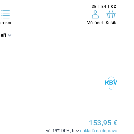
DE
|
EN
|
CZ
Lexikon
Můj účet
Košík
eří
153,95 €
vč. 19% DPH
,
bez
nákladů na dopravu