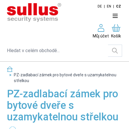
Skip to Content
DE
|
EN
|
CZ
Můj účet
Košík
Search
>
PZ-zadlabací zámek pro bytové dveře s uzamykatelnou
střelkou
PZ-zadlabací zámek pro
bytové dveře s
uzamykatelnou střelkou