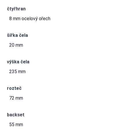
čtyřhran
8 mm ocelový ořech
šířka čela
20 mm
výška čela
235 mm
rozteč
72 mm
backset
55 mm