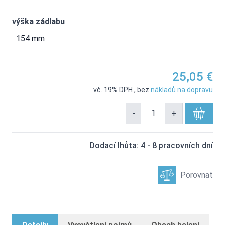
výška zádlabu
154 mm
25,05 €
vč. 19% DPH
,
bez
nákladů na dopravu
-
+
Dodací lhůta: 4 - 8 pracovních dní
Porovnat