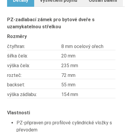
Detaily
Vysvětlení pojmů
Obsah balení
PZ-zadlabací zámek pro bytové dveře s
uzamykatelnou střelkou
Rozměry
čtyřhran:
8 mm ocelový ořech
šířka čela:
20 mm
výška čela:
235 mm
rozteč:
72 mm
backset:
55 mm
výška zádlabu:
154 mm
Vlastnosti
PZ-připraven pro profilové cylindrické vložky s
převodem