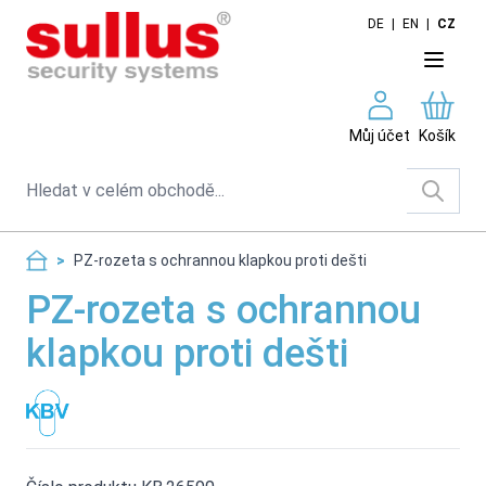
Skip to Content
DE
|
EN
|
CZ
Můj účet
Košík
Search
>
PZ-rozeta s ochrannou klapkou proti dešti
PZ-rozeta s ochrannou
klapkou proti dešti