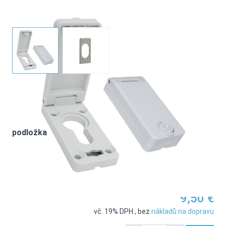
Rozeta s ochrannou klapkou proti dešti
View larger image
View larger image
Nastavení produktu
podložka
9,50 €
vč. 19% DPH
,
bez
nákladů na dopravu