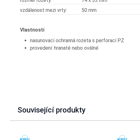
rozměr rozety:
74 x 33 mm
vzdálenost mezi vrty:
50 mm
Vlastnosti
nasunovací ochranná rozeta s perforací PZ
provedení: hranaté nebo oválné
Související produkty
Navigating through the elements of the carousel is possible u
Press to skip carousel