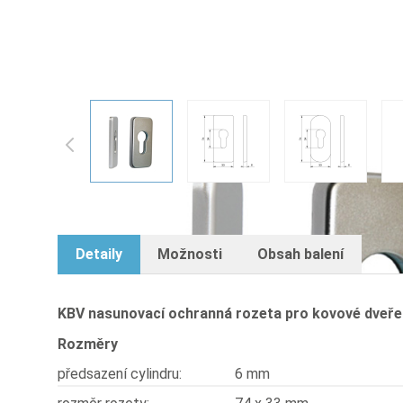
KBV nasunovací ochranná roz
View larger image
View larger image
View larger
Detaily
Možnosti
Obsah balení
KBV nasunovací ochranná rozeta pro kovové dveře
Rozměry
předsazení cylindru:
6 mm