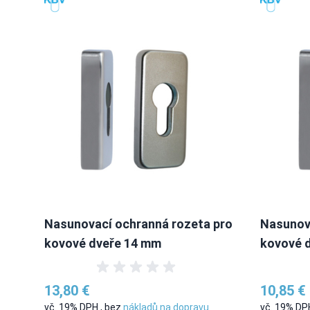
Nasunovací ochranná rozeta pro
Nasunov
kovové dveře 14 mm
kovové 
13,80 €
10,85 €
vč. 19% DPH
,
bez
nákladů na dopravu
vč. 19% D