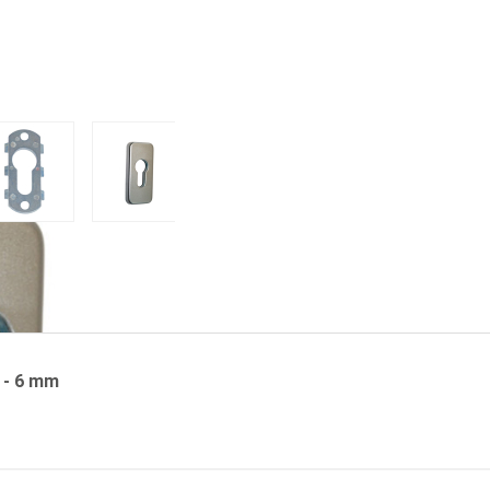
eta
 image
View larger image
View larger image
View larger image
View larger im
 - 6 mm