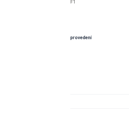
F1
provedení