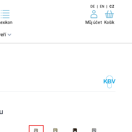
DE
|
EN
|
CZ
Lexikon
Můj účet
Košík
eří
m
u