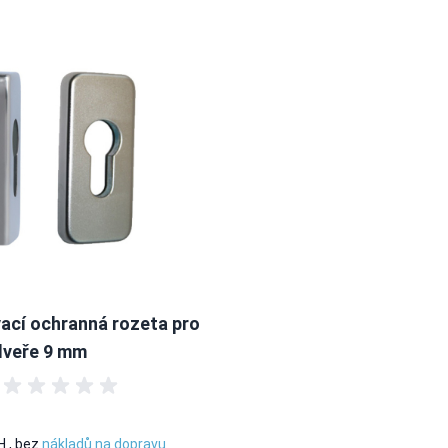
ací ochranná rozeta pro
dveře 9 mm
PH
,
bez
nákladů na dopravu