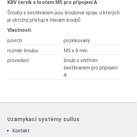
KBV červík s hrotem M5 pro připojení A
Šrouby s šestihranem jsou šroubové spoje, u kterých
je obtížný přístup k hlavám šroubů.
Vlastnosti
povrch:
pozinkovaný
rozměr šroubu:
M5 x 8 mm
provedení:
šroub s vnitřním
šestihranem pro připojení
A
Uzamykací systémy sullus
Kontakt