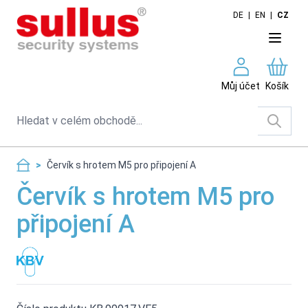
Skip to Content
DE
|
EN
|
CZ
Můj účet
Košík
Search
>
Červík s hrotem M5 pro připojení A
Červík s hrotem M5 pro
připojení A