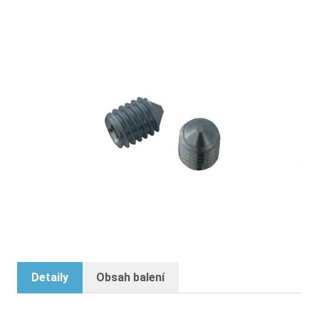
Červík s hrotem M5 pro připojení A
71,00 €
vč. 19% DPH
,
bez
nákladů na dopravu
-
+
Dodací lhůta: 4 - 8 pracovních dní
Porovnat
Detaily
Obsah balení