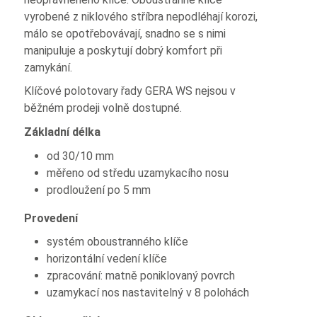
vyrobené z niklového stříbra nepodléhají korozi,
málo se opotřebovávají, snadno se s nimi
manipuluje a poskytují dobrý komfort při
zamykání.
Klíčové polotovary řady GERA WS nejsou v
běžném prodeji volně dostupné.
Základní délka
od 30/10 mm
měřeno od středu uzamykacího nosu
prodloužení po 5 mm
Provedení
systém oboustranného klíče
horizontální vedení klíče
zpracování: matně poniklovaný povrch
uzamykací nos nastavitelný v 8 polohách