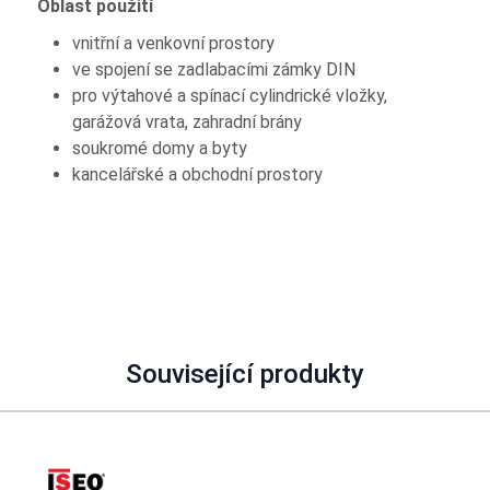
Oblast použití
vnitřní a venkovní prostory
ve spojení se zadlabacími zámky DIN
pro výtahové a spínací cylindrické vložky,
garážová vrata, zahradní brány
soukromé domy a byty
kancelářské a obchodní prostory
Související produkty
Navigating through the elements of the carousel is possible using
Press to skip carousel
Press to go to carousel navigation