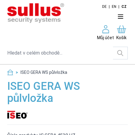
Skip to Content
DE
|
EN
|
CZ
Můj účet
Košík
Search
>
ISEO GERA WS půlvložka
ISEO GERA WS
půlvložka