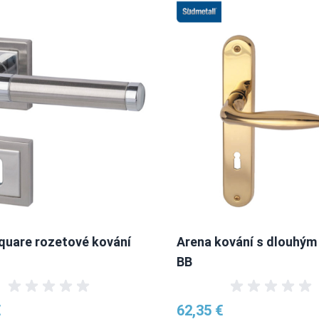
quare rozetové kování
Arena kování s dlouhým
BB
€
62,35 €