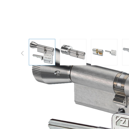
IKON SK6 FP04 knoflíková vložk
View larger image
View larger image
View larger