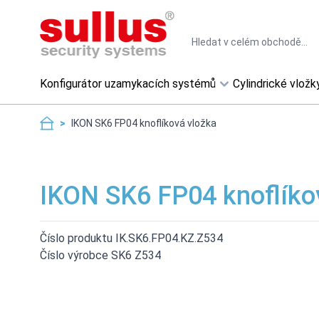
Skip to Content
Search
Konfigurátor uzamykacích systémů
Cylindrické vložk
>
IKON SK6 FP04 knoflíková vložka
IKON SK6 FP04 knoflíko
Číslo produktu IK.SK6.FP04.KZ.Z534
Číslo výrobce SK6 Z534