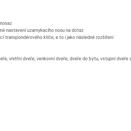
 mosaz
jiné nastavení uzamykacího nosu na dotaz
 transpondérového klíče, a to i jako následné rozšíření
ře, vnitřní dveře, venkovní dveře, dveře do bytu, vstupní dveře 