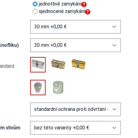
jednotlivé zamykání
sjednocené zamykání
knoflíku)
tandard
ím vlivům