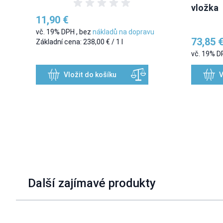
vložka
11,90 €
vč. 19% DPH
,
bez
nákladů na dopravu
73,85 
Základní cena:
238,00 €
/ 1 l
vč. 19% 
Vložit do košíku
V
Další zajímavé produkty
Navigating through the elements of the carousel is possible u
Press to skip carousel
Press to go to carousel navigation