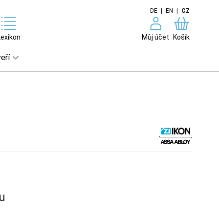
DE
|
EN
|
CZ
Lexikon
Můj účet
Košík
eří
u