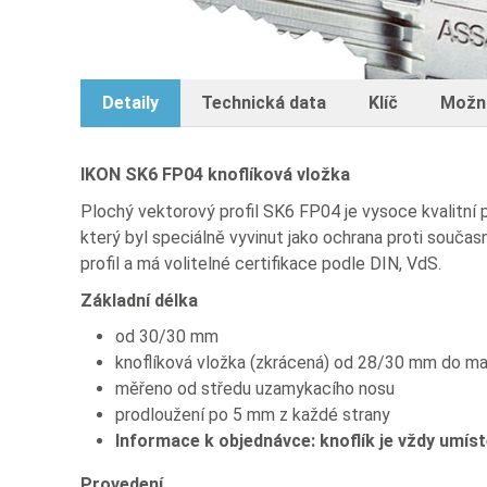
Detaily
Technická data
Klíč
Možn
IKON SK6 FP04 knoflíková vložka
Plochý vektorový profil SK6 FP04 je vysoce kvalitní p
který byl speciálně vyvinut jako ochrana proti souča
profil a má volitelné certifikace podle DIN, VdS.
Základní délka
od 30/30 mm
knoflíková vložka (zkrácená) od 28/30 mm do m
měřeno od středu uzamykacího nosu
prodloužení po 5 mm z každé strany
Informace k objednávce: knoflík je vždy umístě
Provedení