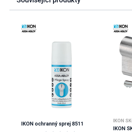
Navigating through the elements of the carousel is possible u
Press to skip carousel
IKON SK
IKON ochranný sprej 8511
IKON S