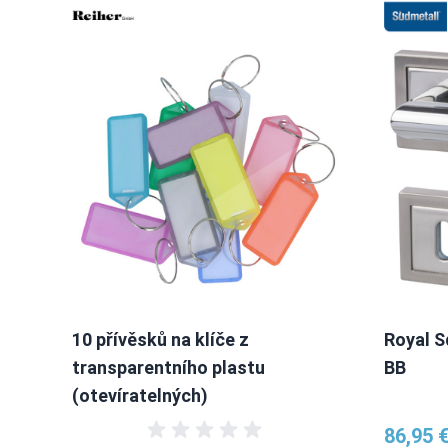
10 přívěsků na klíče z
Royal S
transparentního plastu
BB
(otevíratelných)
86,95 