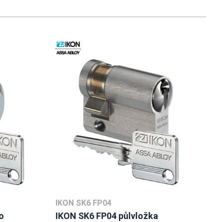
usel navigation using the skip links.
IKON SK6 FP04
o
IKON SK6 FP04 půlvložka