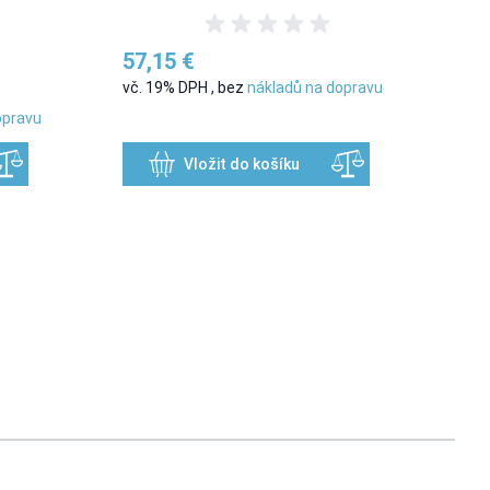
57,15 €
vč. 19% DPH
,
bez
nákladů na dopravu
opravu
Vložit do košíku
usel navigation using the skip links.