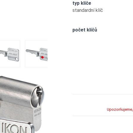
typ klíče
standardní klíč
počet klíčů
a KNF=2
 image
View larger image
View larger image
View larger image
View larger im
Upozorňujeme, 