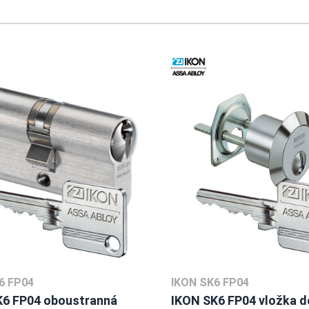
sing the tab key. You can skip the carousel or go straight to caro
6 FP04
IKON SK6 FP04
K6 FP04 oboustranná
IKON SK6 FP04 vložka d