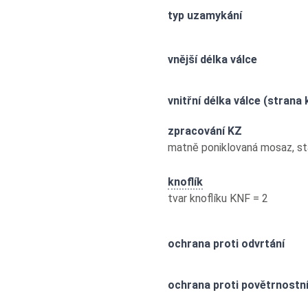
typ uzamykání
vnější délka válce
vnitřní délka válce (strana 
zpracování KZ
matně poniklovaná mosaz, s
knoflík
tvar knoflíku KNF = 2
ochrana proti odvrtání
ochrana proti povětrnostn