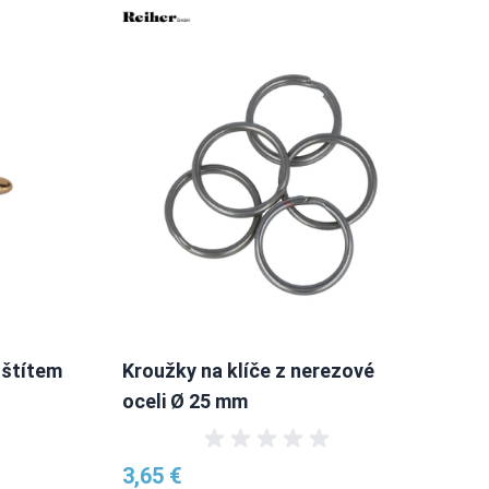
 štítem
Kroužky na klíče z nerezové
Ev
oceli Ø 25 mm
kli
3,65 €
73