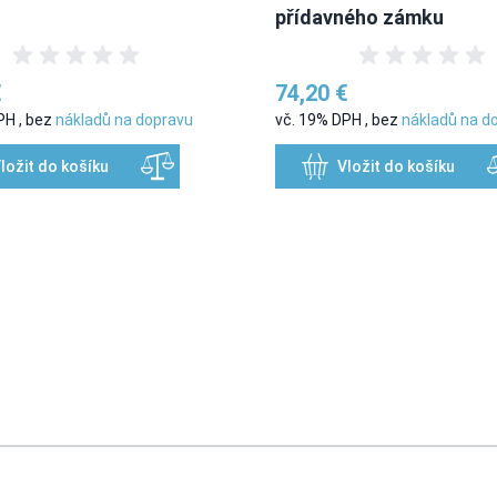
přídavného zámku
€
74,20 €
DPH
,
bez
nákladů na dopravu
vč. 19% DPH
,
bez
nákladů na d
ložit do košíku
Vložit do košíku
sing the tab key. You can skip the carousel or go straight to caro