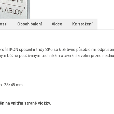
osti
Obsah balení
Video
Ke stažení
rofil IKON speciální třídy SK6 se 6 aktivně působícími, odpružený
sným běžně používaným technikám otevírání a velmi je znesnadňuj
ax. 28/45 mm
n na vnitřní straně vložky.